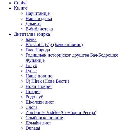
Cobiss
Књиге
Најчитаније
Наша издања
Домети
E-библиотека
Дигитална збирка
Бачка
Bácskai Ujság (Бачке новине)
Глас Народа
Годишњак историјског друштва Бач-Бодрошке
Жупаније
Голуб
Гусле
Наше новине
Űj Hírek (Нове Вести)
Нови Покрет
Покрет
Родољуб
Школски лист
Слога
Zombor és Vidéke (Сомбор и Регија)
Сомборске новине
Домаћи лист
Dunataj