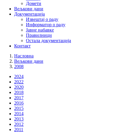
Домети
Вељкови дани
Документација
Извештај o раду
Информатор о раду
Јавне набавке
Правилници
Остала документација
Контакт
Насловна
Вељкови дани
2008
2024
2022
2020
2018
2017
2016
2015
2014
2013
2012
2011