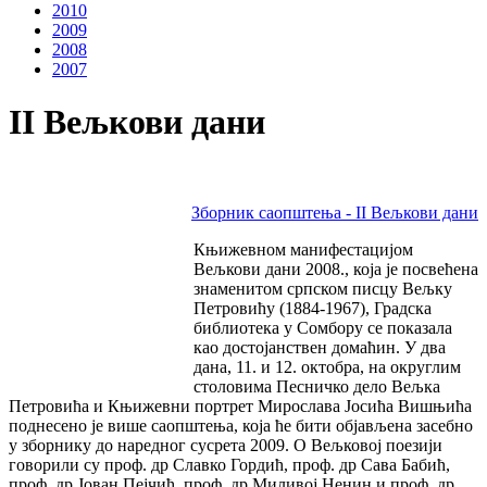
2010
2009
2008
2007
II Вељкови дани
Зборник саопштења - II Вељкови дани
Књижевном манифестацијом
Вељкови дани 2008., која је посвећена
знаменитом српском писцу Вељку
Петровићу (1884-1967), Градска
библиотека у Сомбору се показала
као достојанствен домаћин. У два
дана, 11. и 12. октобра, на округлим
столовима Песничко дело Вељка
Петровића и Књижевни портрет Мирослава Јосића Вишњића
поднесено је више саопштења, која ће бити објављена засебно
у зборнику до наредног сусрета 2009. О Вељковој поезији
говорили су проф. др Славко Гордић, проф. др Сава Бабић,
проф. др Јован Пејчић, проф. др Миливој Ненин и проф. др