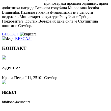
приповедака прошлогодишњег, првог
добитника награде Вељкова голубица Мирослава Јосића
Вишњића. Издавање књига финансијски је у целости
подржало Министарство културе Републике Србије.
Покровитељ других Вељкових дана била је Скупштина
општине Сомбор.
ВЕБСAJТ
ВЕБСAJТ
KOНTAKT
AДРEСA:
Краља Петра I 11, 25101 Сомбор
ИМEЈЛ:
biblioso@eunet.rs