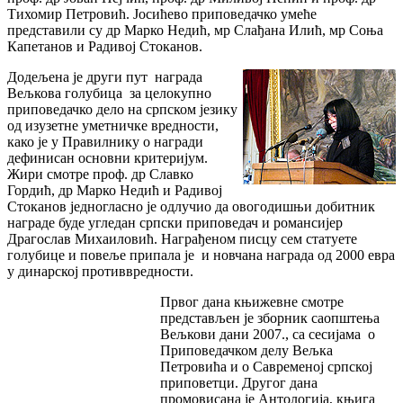
Тихомир Петровић. Јосићево приповедачко умеће
представили су др Марко Недић, мр Слађана Илић, мр Соња
Капетанов и Радивој Стоканов.
Додељена је други пут награда
Вељкова голубица за целокупно
приповедачко дело на српском језику
од изузетне уметничке вредности,
како је у Правилнику о награди
дефинисан основни критеријум.
Жири смотре проф. др Славко
Гордић, др Марко Недић и Радивој
Стоканов једногласно је одлучио да овогодишњи добитник
награде буде угледан српски приповедач и романсијер
Драгослав Михаиловић. Награђеном писцу сем статуете
голубице и повеље припала је и новчана награда од 2000 евра
у динарској противвредности.
Првог дана књижевне смотре
представљен је зборник саопштења
Вељкови дани 2007., са сесијама о
Приповедачком делу Вељка
Петровића и о Савременој српској
приповетци. Другог дана
промовисана је Антологија, књига