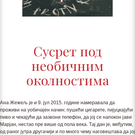
Сусрет под
необичним
околностима
Ана Жежељ је и 9. јул 2015. године намеравала да
проживи на уобичајен начин: пушећи цигарете, пијуцкајући
пиво и чекајући да зазвони телефон, да јој се напокон јави
Марјан, нестао пре више од пола века. Тај дан је, међутим,
од раног јутра другачији и по много чему наговештава да јој