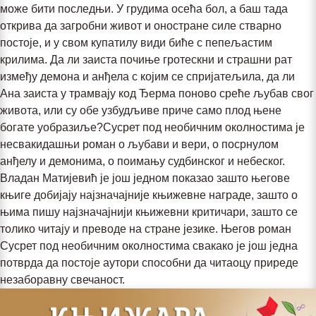
може бити последњи. У грудима осећа бол, а баш тада
открива да загробни живот и оностране силе стварно
постоје, и у свом купатилу види биће с пепељастим
крилима. Да ли заиста почиње гротескни и страшни рат
између демона и анђела с којим се спријатељила, да ли
Ана заиста у трамвају код Ђерма поново среће љубав свог
живота, или су обе узбудљиве приче само плод њене
богате уобразиље?Сусрет под необичним околностима је
несвакидашњи роман о љубави и вери, о посрнулом
анђелу и демонима, о поимању судбинског и небеског.
Владан Матијевић је још једном показао зашто његове
књиге добијају најзначајније књижевне награде, зашто о
њима пишу најзначајнији књижевни критичари, зашто се
толико читају и преводе на стране језике. Његов роман
Сусрет под необичним околностима свакако је још једна
потврда да постоје аутори способни да читаоцу приреде
незаборавну свечаност.