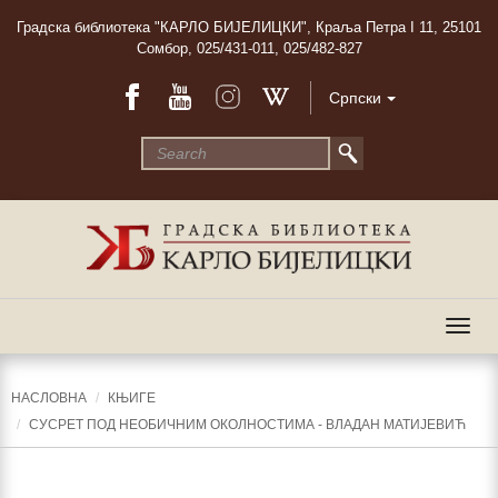
Градска библиотека "КАРЛО БИЈЕЛИЦКИ", Краља Петра I 11, 25101
Сомбор, 025/431-011, 025/482-827
Српски
Togg
navig
НАСЛОВНА
КЊИГЕ
СУСРЕТ ПОД НЕОБИЧНИМ ОКОЛНОСТИМА - ВЛАДАН МАТИЈЕВИЋ