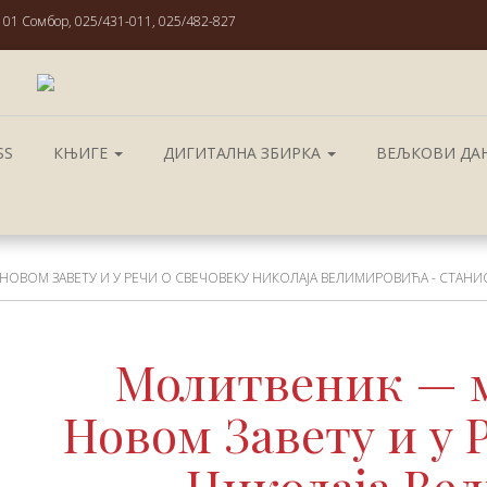
101 Сомбор, 025/431-011, 025/482-827
SS
КЊИГЕ
ДИГИТАЛНА ЗБИРКА
ВЕЉКОВИ ДА
НОВОМ ЗАВЕТУ И У РЕЧИ О СВЕЧОВЕКУ НИКОЛАЈА ВЕЛИМИРОВИЋА - СТАНИ
Молитвеник — м
Новом Завету и у 
Николаја Ве