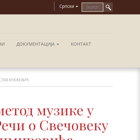
Српски
НИ
ДОКУМЕНТАЦИЈА
КОНТАКТ
СЛАВ КНЕЖЕВИЋ
етод музике у
Речи о Свечовеку
лимировића