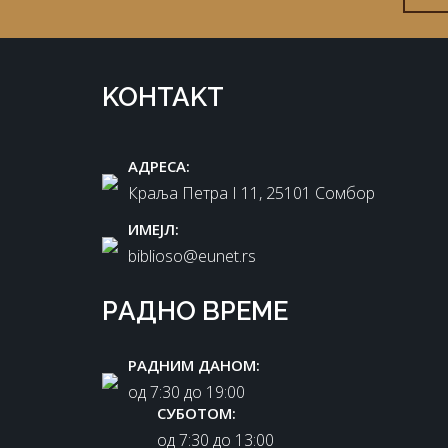
KOНTAKT
AДРEСA:
Краља Петра I 11, 25101 Сомбор
ИМEЈЛ:
biblioso@eunet.rs
РAДНO ВРЕМЕ
РAДНИМ ДАНОМ:
oд 7:30 до 19:00
СУБОТОМ:
oд 7:30 до 13:00