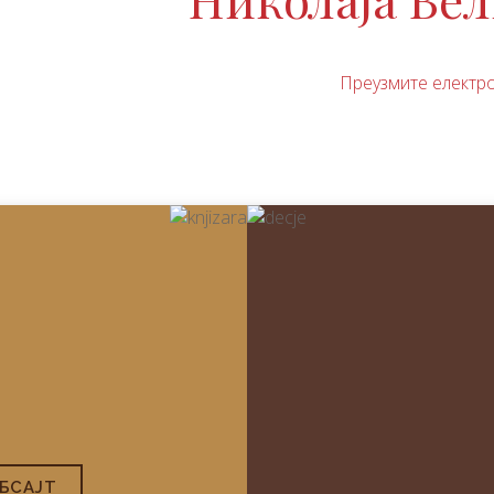
Преузмите електр
БСAJТ