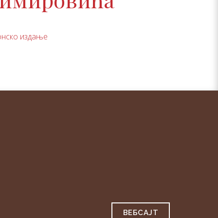
онско издање
ВЕБСAJТ