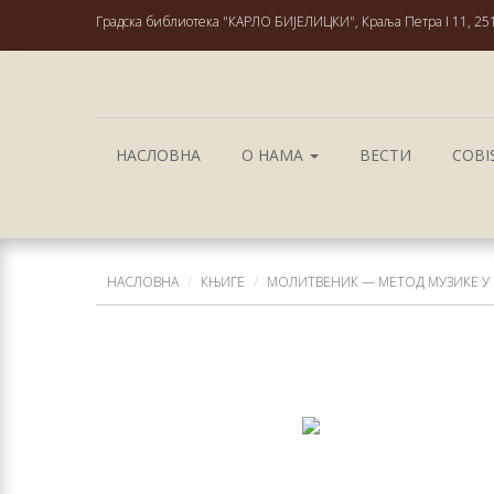
Градска библиотека "КАРЛО БИЈЕЛИЦКИ", Краља Петра I 11, 25
НАСЛОВНА
О НАМА
ВЕСТИ
COBI
НАСЛОВНА
КЊИГЕ
МОЛИТВЕНИК — МЕТОД МУЗИКЕ У 