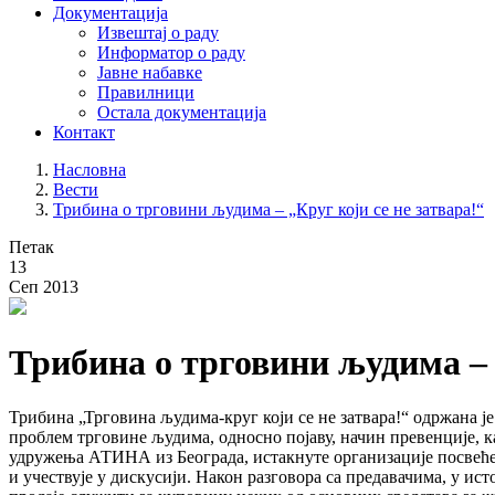
Документација
Извештај o раду
Информатор о раду
Јавне набавке
Правилници
Остала документација
Контакт
Насловна
Вести
Трибина о трговини људима – „Круг који се не затвара!“
Петак
13
Сеп 2013
Трибина о трговини људима – 
Трибина „Трговина људима-круг који се не затвара!“ одржана је 
проблем трговине људима, односно појаву, начин превенције, 
удружења АТИНА из Београда, истакнуте организације посвеће
и учествује у дискусији. Након разговора са предавачима, у ис