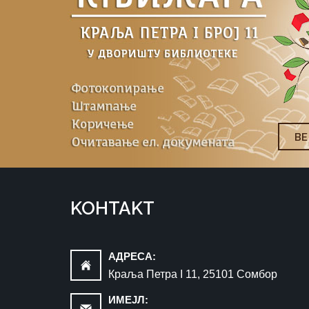
ВЕ
KOНTAKT
AДРEСA:
Краља Петра I 11, 25101 Сомбор
ИМEЈЛ: