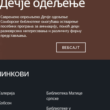
ВЕБСAJТ
ЛИНКОВИ
Галерија
Библиотека Матице
српске
Кобсон
Библиотеке у