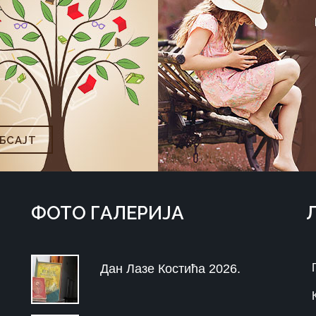
БСAJТ
ФOTO ГAЛЕРИЈA
Дан Лазе Костића 2026.