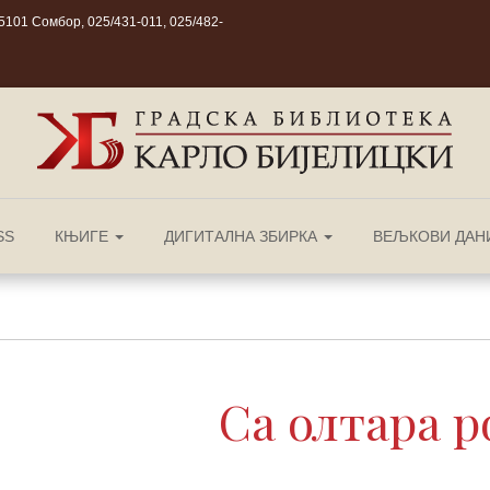
101 Сомбор, 025/431-011, 025/482-
SS
КЊИГЕ
ДИГИТАЛНА ЗБИРКА
ВЕЉКОВИ ДАН
Са олтара р