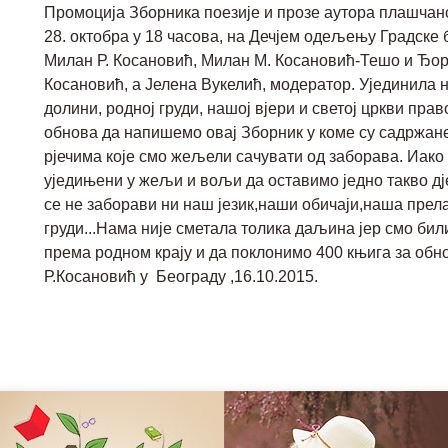
Промоција Зборника поезије и прозе аутора плашчанс
28. октобра у 18 часова, на Дечјем одељењу Градске
Милан Р. Косановић, Милан М. Косановић-Тешо и Ђорђ
Косановић, а Јелена Вукелић, модератор. Ујединила
долини, родној груди, нашој вјери и светој цркви прав
обнова да напишемо овај Зборник у коме су садржан
рјечима које смо жељели сачувати од заборава. Иако
уједињени у жељи и вољи да оставимо једно такво 
се не заборави ни наш језик,наши обичаји,наша прел
груди...Нама није сметала толика даљина јер смо бил
према родном крају и да поклонимо 400 књига за обно
Р.Косановић у Београду ,16.10.2015.