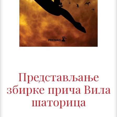
Представљање
збирке прича Вила
шаторица