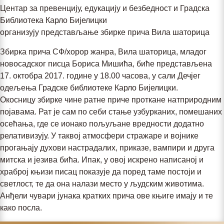
Центар за превенцију, едукацију и безбедност и Градска
Библиотека Карло Бијелицки
организују представљање збирке прича Вила шаторица
Збирка прича СФ/хорор жанра, Вила шаторица, младог
новосадског писца Бориса Мишића, биће представљена
17. октобра 2017. године у 18.00 часова, у сали Дечјег
одељења Градске библиотеке Карло Бијелицки.
Окосницу збирке чине ратне приче проткане натприродним
појавама. Рат је сам по себи стање узбурканих, помешаних
осећања, где се ионако пољуљане вредности додатно
релативизују. У таквој атмосфери стражаре и војнике
прогањају духови настрадалих, приказе, вампири и друга
митска и језива бића. Ипак, у овој искрено написаној и
храброј књизи писац показује да поред таме постоји и
светлост, те да она налази место у људским животима.
Анђели чувари јунака кратких прича ове књиге имају и те
како посла.