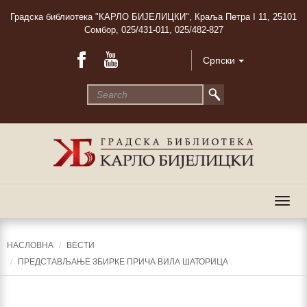
Градска библиотека "КАРЛО БИЈЕЛИЦКИ", Краља Петра I 11, 25101
Сомбор, 025/431-011, 025/482-827
Српски
Togg
navig
НАСЛОВНА
ВЕСТИ
ПРЕДСТАВЉАЊЕ ЗБИРКЕ ПРИЧА ВИЛА ШАТОРИЦА