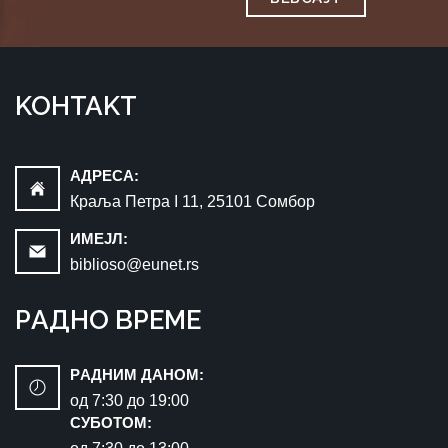
KOНTAKT
AДРEСA:
Краља Петра I 11, 25101 Сомбор
ИМEЈЛ:
biblioso@eunet.rs
РAДНO ВРЕМЕ
РAДНИМ ДАНОМ:
oд 7:30 до 19:00
СУБОТОМ: