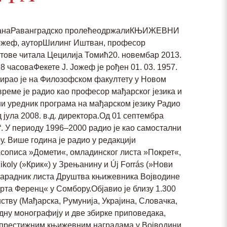
рађанаРаванградско пролећеодржалиКЊИЖЕВНИ
жеф, ауторШилинг Иштван, професор
тове читала Цецилија Томић20. новембар 2013.
8 часоваФекете Ј. Јожеф је рођен 01. 03. 1957.
мирао је на Филозофском факултету у Новом
време је радио као професор мађарског језика и
ни уредник програма на мађарском језику Радио
 јула 2008. в.д. директора.Од 01 септембра
ó“. У периоду 1996–2000 радио је као самостални
. Више година је радио у редакцији
часописа »Домети«, омладинског листа »Покрет«,
koly (»Крик«) у Зрењанину и Új Forrás (»Нови
и сарадник листа Друштва књижевника Војводине
та Ференц« у Сомбору.Објавио је близу 1.300
нству (Мађарска, Румунија, Украјина, Словачка,
једну монографију и две збирке приповедака,
је престижним књижевним наградама у Војводини