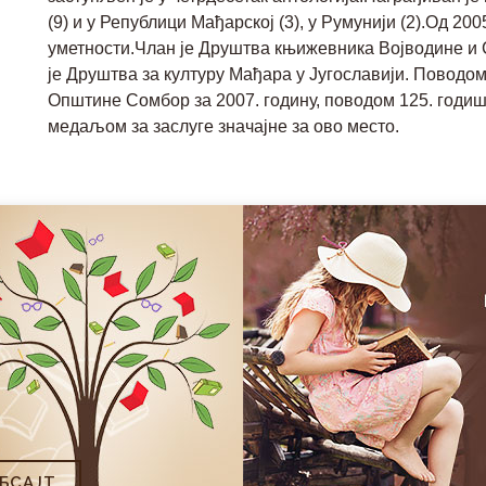
(9) и у Републици Мађарској (3), у Румунији (2).Од 2
уметности.Члан је Друштва књижевника Војводине и
је Друштва за културу Мађара у Југославији. Поводо
Општине Сомбор за 2007. годину, поводом 125. годи
медаљом за заслуге значајне за ово место.
БСAJТ