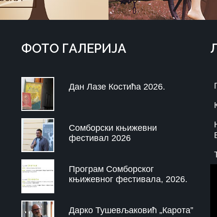
ФOTO ГAЛЕРИЈA
Дан Лазе Костића 2026.
Сомборски књижевни
фестивал 2026
Програм Сомборског
књижевног фестивала, 2026.
Дарко Тушевљаковић „Карота”