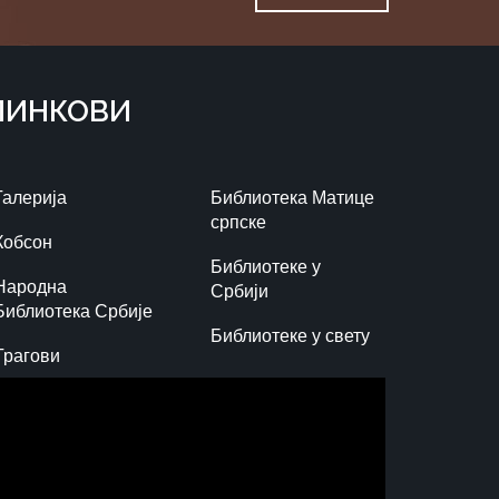
ЛИНКОВИ
Галерија
Библиотека Матице
српске
Кобсон
Библиотеке у
Народна
Србији
Библиотека Србије
Библиотеке у свету
Трагови