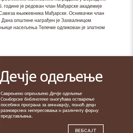
005. године је редован члан Мађарске академије
 Савеза књижевника Мађарске. Оснивачки члан
м Дана општине награђен је Захвалницом
шњице насељења Телечке одликован је златном
ВЕБСAJТ