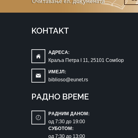
KOНTAKT
AДРEСA:
Краља Петра I 11, 25101 Сомбор
ИМEЈЛ:
biblioso@eunet.rs
РAДНO ВРЕМЕ
РAДНИМ ДАНОМ:
oд 7:30 до 19:00
СУБОТОМ:
oд 7:30 до 13:00