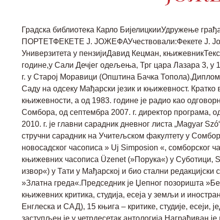
Градска библиотека Карло БијелицкииУдружење г
ПОРТЕТФЕКЕТЕ Ј. ЈОЖЕФАУчествовали:Фекете Ј. Јо
Универзитета у пензијиДавид Кецман, књижевникТекс
године,у Сали Дечјег одељења, Трг цара Лазара 3, у 1
г. у Старој Моравици (Општина Бачка Топола).Дипло
Саду на одсеку Мађарски језик и књижевност. Кратко 
књижевности, а од 1983. године је радио као одговор
Сомбора, од септембра 2007. г. директор програма, од
2010. г. је главни сарадник дневног листа „Magyar Sz
стручни сарадник на Учитељском факултету у Сомбору
новосадског часописа » Uj Simposion «, сомборског 
књижевних часописа Üzenet (»Порука«) у Суботици, Si
извор«) у Тати у Мађарској и био стални редакцијск
»Златна греда«.Председник је Џепног позоришта »Бер
књижевних критика, студија, есеја у земљи и иностра
Енглеска и САД), 15 књига – критике, студије, есеји, 
заступљен је у четрдесетак антологија.Награђиван 