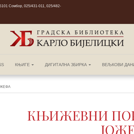
101 Сомбор, 025/431-011, 025/482-
SS
КЊИГЕ
ДИГИТАЛНА ЗБИРКА
ВЕЉКОВИ ДАН
ОЖЕФА
КЊИЖЕВНИ ПОРТ
ЈОЖ