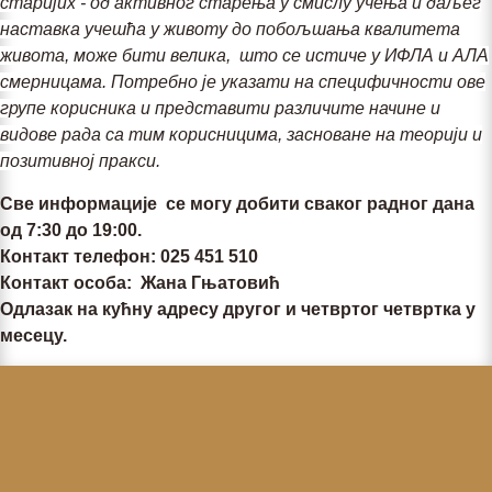
старијих - од активног старења у смислу учења и даљег
наставка учешћа у животу до побољшања квалитета
живота, може бити велика, што се истиче у ИФЛА и АЛА
смерницама. Потребно је указати на специфичности ове
групе корисника и представити различите начине и
видове рада са тим корисницима, засноване на теорији и
позитивној пракси.
Све информације се могу добити сваког радног дана
од 7:30 до 19:00.
Контакт телефон: 025 451 510
Контакт особа: Жана Гњатовић
Одлазак на кућну адресу другог и четвртог четвртка у
месецу.