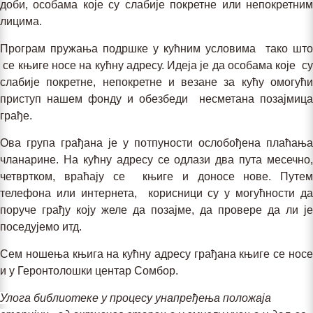
доби, особама које су слабије покретне или непокретним
лицима.
Програм пружања подршке у кућним условима тако што
се књиге носе на кућну адресу. Идеја је да особама које су
слабије покретне, непокретне и везане за кућу омогући
приступ нашем фонду и обезбеди несметана позајмица
грађе.
Ова група грађана је у потпуности ослобођена плаћања
чланарине. На кућну адресу се одлази два пута месечно,
четвртком, враћају се књиге и доносе нове. Путем
телефона или интернета, корисници су у могућности да
поруче грађу коју желе да позајме, да провере да ли је
поседујемо итд.
Сем ношења књига на кућну адресу грађана књиге се носе
и у Геронтолошки центар Сомбор.
Улога библиотеке у процесу унапређења положаја