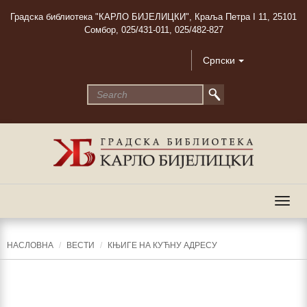
Градска библиотека "КАРЛО БИЈЕЛИЦКИ", Краља Петра I 11, 25101
Сомбор, 025/431-011, 025/482-827
Српски
Togg
navig
НАСЛОВНА
ВЕСТИ
КЊИГЕ НА КУЋНУ АДРЕСУ