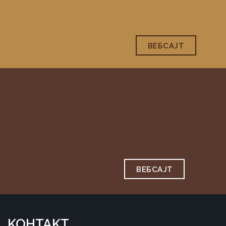
ВЕБСAJТ
ВЕБСAJТ
KOНTAKT