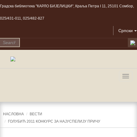
Градска библиотека "КАРЛО БИЈЕЛИЦКИ", Краља Петра I 11, 25101 Сомбор,
025/431-011, 025/482-827
Српски
Togg
navig
НАСЛОВНА
ВЕСТИ
ГОЛУБИЋ 2011 КОНКУРС ЗА НАЈУСПЕЛИЈУ ПРИЧУ