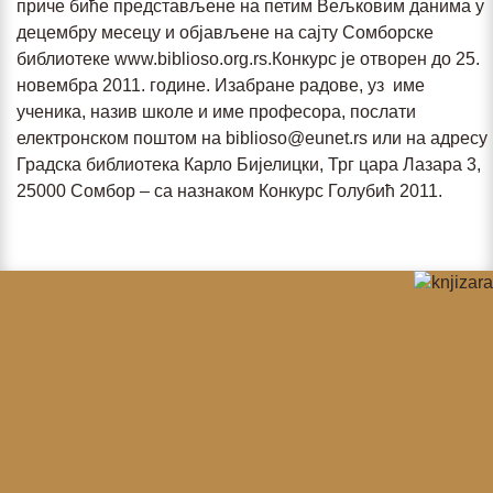
приче биће представљене на петим Вељковим данима у
децембру месецу и објављене на сајту Сомборске
библиотеке www.biblioso.org.rs.Конкурс је отворен до 25.
новембра 2011. године. Изабране радове, уз име
ученика, назив школе и име професора, послати
електронском поштом на biblioso@eunet.rs или на адресу
Градска библиотека Карло Бијелицки, Трг цара Лазара 3,
25000 Сомбор – са назнаком Конкурс Голубић 2011.