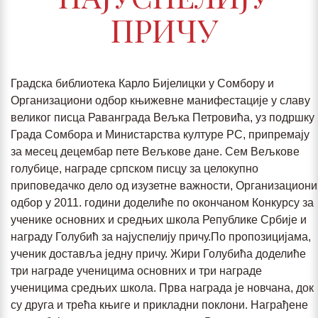
ПРИЧУ
Градска библиотека Карло Бијелицки у Сомбору и
Организациони одбор књижевне манифестације у славу
великог писца Раванграда Вељка Петровића, уз подршку
Града Сомбора и Министарства културе РС, припремају
за месец децембар пете Вељкове дане. Сем Вељкове
голубице, награде српском писцу за целокупно
приповедачко дело од изузетне важности, Организациони
одбор у 2011. години доделиће по окончаном Конкурсу за
ученике основних и средњих школа Републике Србије и
награду Голубић за најуспелију причу.По пропозицијама,
ученик доставља једну причу. Жири Голубића доделиће
три награде ученицима основних и три награде
ученицима средњих школа. Прва награда је новчана, док
су друга и трећа књиге и прикладни поклони. Награђене