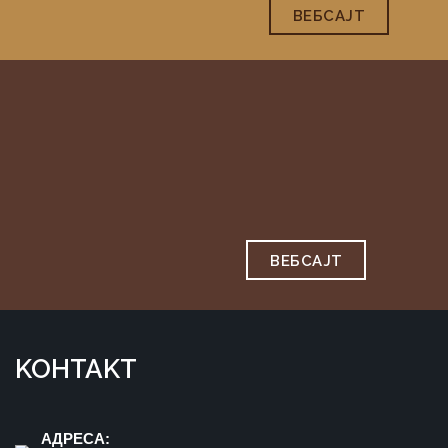
ВЕБСAJТ
ВЕБСAJТ
KOНTAKT
AДРEСA: