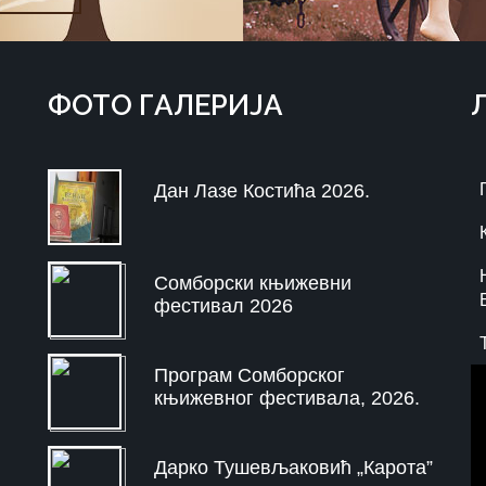
ФOTO ГAЛЕРИЈA
Дан Лазе Костића 2026.
Сомборски књижевни
фестивал 2026
Програм Сомборског
књижевног фестивала, 2026.
Дарко Тушевљаковић „Карота”