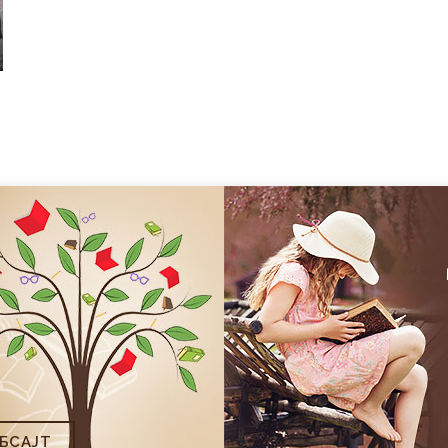
БСAJТ