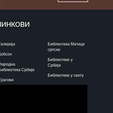
ЛИНКОВИ
Галерија
Библиотека Матице
српске
Кобсон
Библиотеке у
Народна
Србији
Библиотека Србије
Библиотеке у свету
Трагови