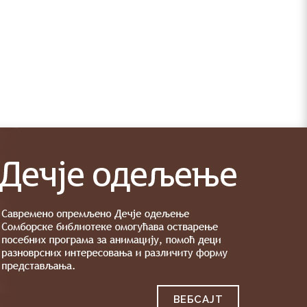
ВЕБСAJТ