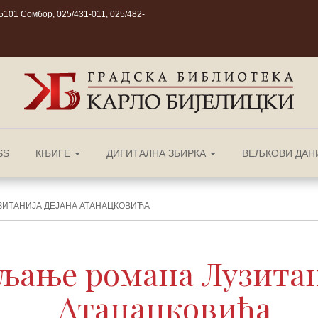
101 Сомбор, 025/431-011, 025/482-
SS
КЊИГЕ
ДИГИТАЛНА ЗБИРКА
ВЕЉКОВИ ДАН
ИТАНИЈА ДЕЈАНА АТАНАЦКОВИЋА
љање романа Лузитан
Атанацковића