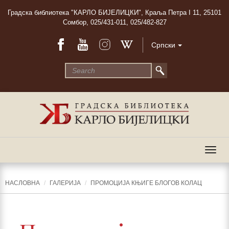
Градска библиотека "КАРЛО БИЈЕЛИЦКИ", Краља Петра I 11, 25101
Сомбор, 025/431-011, 025/482-827
Српски
Togg
navig
НАСЛОВНА
ГАЛЕРИЈА
ПРОМОЦИЈА КЊИГЕ БЛОГОВ КОЛАЦ