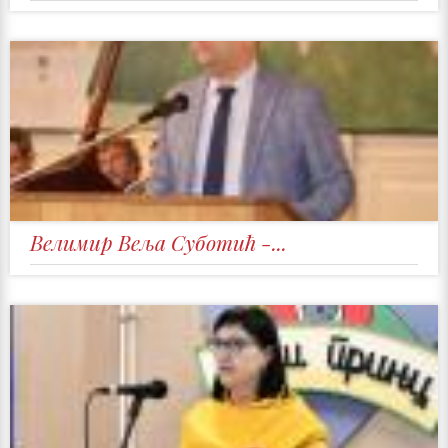
Велимир Веља Суботић -...