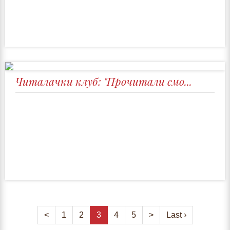
Читалачки клуб: "Прочитали смо...
<
1
2
3
4
5
>
Last ›