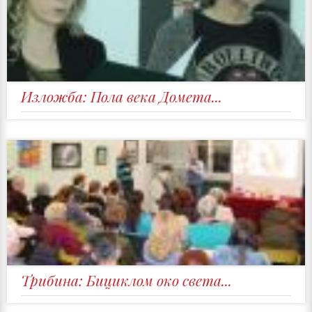
Изложба: Пола века Домета...
Трибина: Бициклом око света...