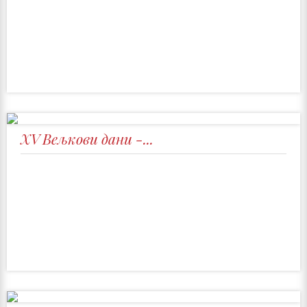
XV Вељкови дани -...