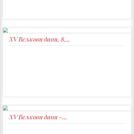
XV Вељкови дани, 8....
XV Вељкови дани -...