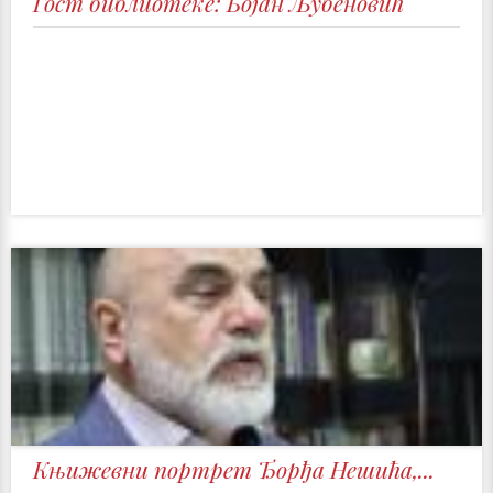
Гост библиотеке: Бојан Љубеновић
Књижевни портрет Ђорђа Нешића,...