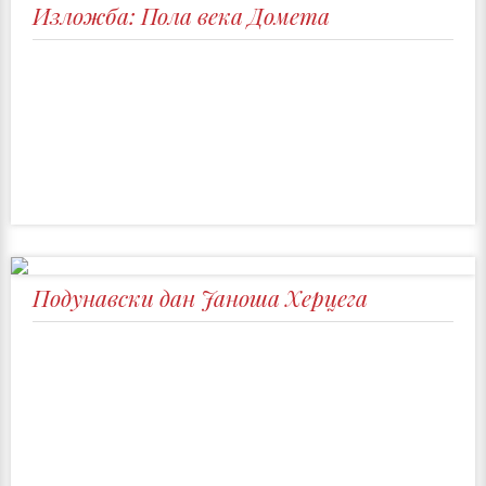
Изложба: Пола века Домета
Пoдунaвски дaн Jaнoшa Хeрцeгa