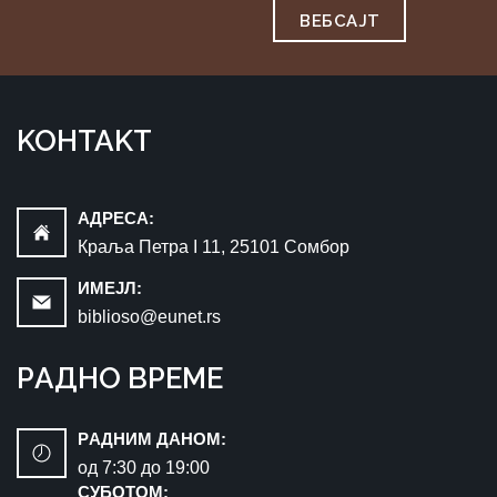
ВЕБСAJТ
KOНTAKT
AДРEСA:
Краља Петра I 11, 25101 Сомбор
ИМEЈЛ:
biblioso@eunet.rs
РAДНO ВРЕМЕ
РAДНИМ ДАНОМ:
oд 7:30 до 19:00
СУБОТОМ: