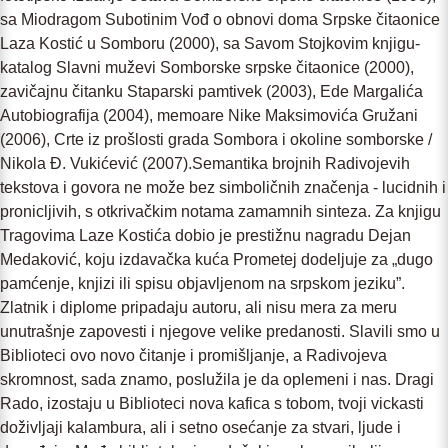
sa Miodragom Subotinim Vođ o obnovi doma Srpske čitaonice
Laza Kostić u Somboru (2000), sa Savom Stojkovim knjigu-
katalog Slavni muževi Somborske srpske čitaonice (2000),
zavičajnu čitanku Staparski pamtivek (2003), Ede Margalića
Autobiografija (2004), memoare Nike Maksimovića Gružani
(2006), Crte iz prošlosti grada Sombora i okoline somborske /
Nikola Đ. Vukićević (2007).Semantika brojnih Radivojevih
tekstova i govora ne može bez simboličnih značenja - lucidnih i
pronicljivih, s otkrivačkim notama zamamnih sinteza. Za knjigu
Tragovima Laze Kostića dobio je prestižnu nagradu Dejan
Medaković, koju izdavačka kuća Prometej dodeljuje za „dugo
pamćenje, knjizi ili spisu objavljenom na srpskom jeziku”.
Zlatnik i diplome pripadaju autoru, ali nisu mera za meru
unutrašnje zapovesti i njegove velike predanosti. Slavili smo u
Biblioteci ovo novo čitanje i promišljanje, a Radivojeva
skromnost, sada znamo, poslužila je da oplemeni i nas. Dragi
Rado, izostaju u Biblioteci nova kafica s tobom, tvoji vickasti
doživljaji kalambura, ali i setno osećanje za stvari, ljude i