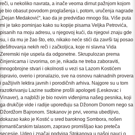
reči, u nekoliko navrata, a inače veoma dirnut pažnjom kojom
je bio obasut povodom proglašenja i, potom, uručenja nagrade
„Dejan Medaković“, kao da je predviđao mnogo šta. Više puta
mi je tako pominjao kako su kopije pisama Veljka Petrovića,
pisanih na moju adresu, u njegovoj kući, da njegovi znaju gde
su, i da mu je žao što, eto, nikako neće stići da završi taj posao
dešifrovanja nekih reči i začkoljica, koje ni slavna Vida
Zeremski nije uspela da odgonetne. Skrupulozan prema
činjenicama i izvorima, on je, nikada ne treba zaboraviti,
mnogobrojne stvari i okolnosti u vezi sa Lazom Kostićem
ispravio, overio i pronalazio, sve na osnovu naknadnih provera
i pažljivih lektira javnih i porodičnih arhiva. Najgore su u tom
razotkrivanju Lazine sudbine prošli apologeti (Leskovac i
Vinaver), a najbliži je bio novim viđenjima našeg pesnika, koji
ga drukčije vide i radije upoređuju sa Džonom Donom nego sa
Džordžom Bajronom. Stokanov je prvi, veoma ubedljivo,
dokazao kako je Kostić u sred baroknog Sombora, nošen
romantičarskim talasom, zapravo promišljao kao preteča
secesije. Udeo i značaj podviga Stokanova u našoj nauci o