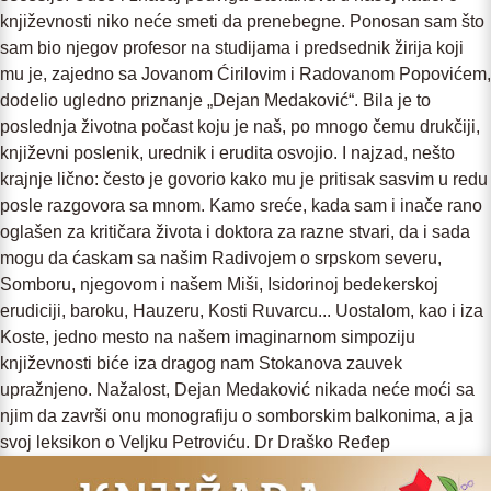
književnosti niko neće smeti da prenebegne. Ponosan sam što
sam bio njegov profesor na studijama i predsednik žirija koji
mu je, zajedno sa Jovanom Ćirilovim i Radovanom Popovićem,
dodelio ugledno priznanje „Dejan Medaković“. Bila je to
poslednja životna počast koju je naš, po mnogo čemu drukčiji,
književni poslenik, urednik i erudita osvojio. I najzad, nešto
krajnje lično: često je govorio kako mu je pritisak sasvim u redu
posle razgovora sa mnom. Kamo sreće, kada sam i inače rano
oglašen za kritičara života i doktora za razne stvari, da i sada
mogu da ćaskam sa našim Radivojem o srpskom severu,
Somboru, njegovom i našem Miši, Isidorinoj bedekerskoj
erudiciji, baroku, Hauzeru, Kosti Ruvarcu... Uostalom, kao i iza
Koste, jedno mesto na našem imaginarnom simpoziju
književnosti biće iza dragog nam Stokanova zauvek
upražnjeno. Nažalost, Dejan Medaković nikada neće moći sa
njim da završi onu monografiju o somborskim balkonima, a ja
svoj leksikon o Veljku Petroviću. Dr Draško Ređep