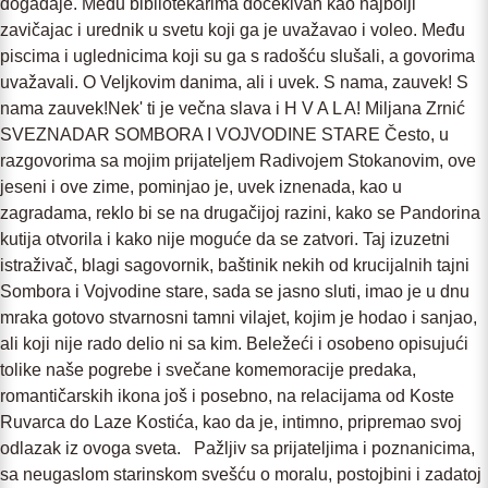
događaje. Među bibliotekarima dočekivan kao najbolji
zavičajac i urednik u svetu koji ga je uvažavao i voleo. Među
piscima i uglednicima koji su ga s radošću slušali, a govorima
uvažavali. O Veljkovim danima, ali i uvek. S nama, zauvek! S
nama zauvek!Nek' ti je večna slava i H V A L A! Miljana Zrnić
SVEZNADAR SOMBORA I VOJVODINE STARE Često, u
razgovorima sa mojim prijateljem Radivojem Stokanovim, ove
jeseni i ove zime, pominjao je, uvek iznenada, kao u
zagradama, reklo bi se na drugačijoj razini, kako se Pandorina
kutija otvorila i kako nije moguće da se zatvori. Taj izuzetni
istraživač, blagi sagovornik, baštinik nekih od krucijalnih tajni
Sombora i Vojvodine stare, sada se jasno sluti, imao je u dnu
mraka gotovo stvarnosni tamni vilajet, kojim je hodao i sanjao,
ali koji nije rado delio ni sa kim. Beležeći i osobeno opisujući
tolike naše pogrebe i svečane komemoracije predaka,
romantičarskih ikona još i posebno, na relacijama od Koste
Ruvarca do Laze Kostića, kao da je, intimno, pripremao svoj
odlazak iz ovoga sveta. Pažljiv sa prijateljima i poznanicima,
sa neugaslom starinskom svešću o moralu, postojbini i zadatoj