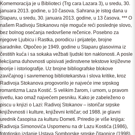
Komemoracija je u Biblioteci (Trg cara Lazara 3), u sredu, 30.
januara 2013. godine, u 10 časova. Sahrana je istog dana u
Staparu, u sredu, 30. januara 2013. godine, u 13 časova. *** O
našem Radivoju Stokanovu nije moguće reći poslednje slovo,
bez bolnog osećanja nedovršene rečenice. Posebno za
njegove Ljubicu i Rastka, porodicu i prijatelje, brojne
saradnike. Otpočeo je 1949. godine u Staparu glasovima iz
čestitih kuća i sa sokaka vežbati ljudski ton naklonosti. A posle
lekcijama duhovnosti upisivati jedinstvene tekstove književne
teorije i istoriografije. Uz brojne bibliografske blokove
zavičajnog i savremenog bibliotekarstva i slova kritike, kroz
Radivoja Stokanova progovorilo je najveće ime srpskog
romantizma Laza Kostić. S velikim žarom, i umom, u pravom
svetlu, kao omaž najvećem pesniku. Kako je zabeleženo o
piscu u knjizi o Lazi: Radivoj Stokanov – istoričar srpske
književnosti i kulture, književni kritičar; od 1988. je glavni
urednik časopisa za kulturu Dometi. Priredio je više knjiga:
Radivoja Simonovića Uspomenu na dr Lazu Kostića (1986),
fototipsko izdanje Ustava Somborske srpske čitaonice (1998),