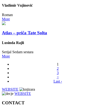
Vladimir Vujinović
Roman
More
Atlas – priča Tate Solta
Lusinda Rajli
Serijal Sedam sestara
More
1
2
3
>
Last ›
WEBSITE
WEBSITE
CONTACT