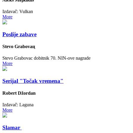
Izdavač: Vulkan
More
Poslije zabave
Stevо Grabovац
Stevo Grabovac dobitnik 70. NIN-ove nagrade
More
Serijal "Točak vremena"
Robert Džordan
Izdavač: Laguna
More
Slamar