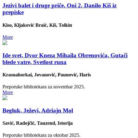
Jezivi balet i druge priče, Oni 2, Danilo Kiš iz
prepiske
Kiso, Klјaković Braić, Kiš, Tolkin
More
Ide svet, Dvor Kneza Mihaila Obrenovića, Gutači
blede vatre, Svetlost runa
Krasnahorkai, Jovanović, Paunović, Haris
Preporuke bibliotekara za novembar 2025.
More
Begluk, Ježevi, Adriajn Mol
Savić, Radojčić, Tauzend, Istorija
Preporuke bibliotekara za oktobar 2025.