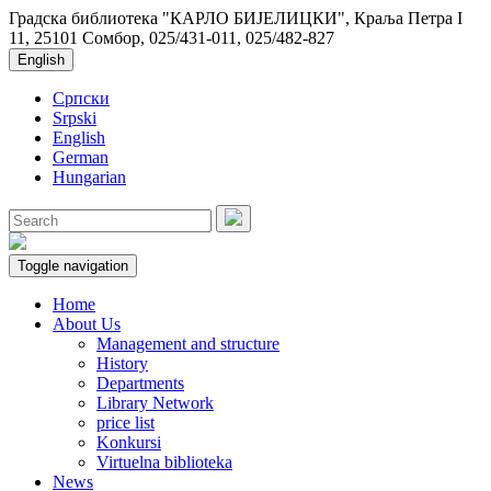
Градска библиотека "КАРЛО БИЈЕЛИЦКИ", Краља Петра I
11, 25101 Сомбор, 025/431-011, 025/482-827
English
Српски
Srpski
English
German
Hungarian
Toggle navigation
Home
About Us
Management and structure
History
Departments
Library Network
price list
Konkursi
Virtuelna biblioteka
News