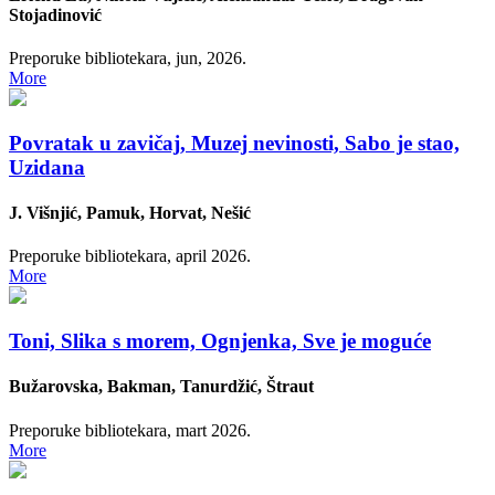
Stojadinović
Preporuke bibliotekara, jun, 2026.
More
Povratak u zavičaj, Muzej nevinosti, Sabo je stao,
Uzidana
J. Višnjić, Pamuk, Horvat, Nešić
Preporuke bibliotekara, april 2026.
More
Toni, Slika s morem, Ognjenka, Sve je moguće
Bužarovska, Bakman, Tanurdžić, Štraut
Preporuke bibliotekara, mart 2026.
More