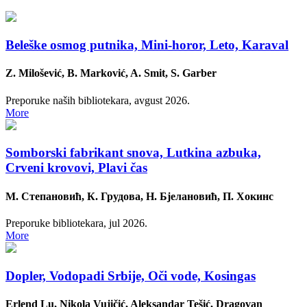
Beleške osmog putnika, Mini-horor, Leto, Karaval
Z. Milošević, B. Marković, A. Smit, S. Garber
Preporuke naših bibliotekara, avgust 2026.
More
Somborski fabrikant snova, Lutkina azbuka,
Crveni krovovi, Plavi čas
M. Стeпaнoвић, К. Грудoвa, Н. Бjeлaнoвић, П. Хoкинс
Preporuke bibliotekara, jul 2026.
More
Dopler, Vodopadi Srbije, Oči vode, Kosingas
Erlend Lu, Nikola Vujičić, Aleksandar Tešić, Dragovan