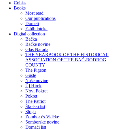
Cobiss
Books
Most read
Our publications
Dometi
E-biblioteka
Digital collection
Bačka
Bačke novine
Glas Naroda
THE YEARBOOK OF THE HISTORICAL
ASSOCIATION OF THE BAČ-BODROG
COUNTY
The Pigeon
Gusle
Naše novine
Űj Hírek
Novi Pokret
Pokret
The Patriot
Školski list
Sloga
Zombor és Vidéke
Somborske novine
Domaći list