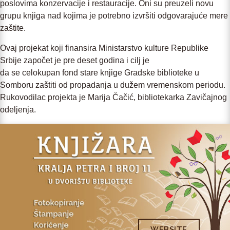
poslovima konzervacije i restauracije. Oni su preuzeli novu
grupu knjiga nad kojima je potrebno izvršiti odgovarajuće mere
zaštite.
Ovaj projekat koji finansira Ministarstvo kulture Republike
Srbije započet je pre deset godina i cilј je
da se celokupan fond stare knjige Gradske biblioteke u
Somboru zaštiti od propadanja u dužem vremenskom periodu.
Rukovodilac projekta je Marija Čačić, bibliotekarka Zavičajnog
odelјenja.
WEBSITE