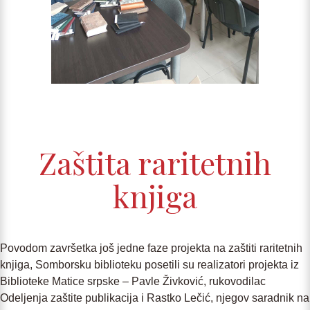
Zaštita raritetnih
knjiga
Povodom završetka još jedne faze projekta na zaštiti raritetnih
knjiga, Somborsku biblioteku posetili su realizatori projekta iz
Biblioteke Matice srpske – Pavle Živković, rukovodilac
Odelјenja zaštite publikacija i Rastko Lečić, njegov saradnik na