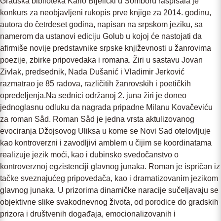
Gradska biblioteka Karlo Bijelicki u Somboru raspisala je
konkurs za neobjavljeni rukopis prve knjige za 2014. godinu,
autora do četrdeset godina, napisan na srpskom jeziku, sa
namerom da ustanovi ediciju Golub u kojoj će nastojati da
afirmiše novije predstavnike srpske književnosti u žanrovima
poezije, zbirke pripovedaka i romana. Žiri u sastavu Jovan
Zivlak, predsednik, Nada Dušanić i Vladimir Jerković
razmatrao je 85 radova, različitih žanrovskih i poetičkih
opredeljenja.Na sednici održanoj 2. juna žiri je doneo
jednoglasnu odluku da nagrada pripadne Milanu Kovačeviću
za roman Sâd. Roman Sâd je jedna vrsta aktulizovanog
evociranja Džojsovog Uliksa u kome se Novi Sad otelovljuje
kao kontroverzni i zavodljivi amblem u čijim se koordinatama
realizuje jezik moći, kao i dubinsko svedočanstvo o
kontroverznoj egzistenciji glavnog junaka. Roman je ispričan iz
tačke sveznajućeg pripovedača, kao i dramatizovanim jezikom
glavnog junaka. U prizorima dinamičke naracije sučeljavaju se
objektivne slike svakodnevnog života, od porodice do gradskih
prizora i društvenih događaja, emocionalizovanih i