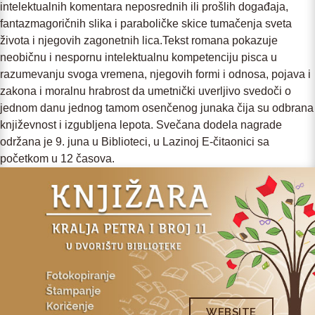
intelektualnih komentara neposrednih ili prošlih događaja,
fantazmagoričnih slika i paraboličke skice tumačenja sveta
života i njegovih zagonetnih lica.Tekst romana pokazuje
neobičnu i nespornu intelektualnu kompetenciju pisca u
razumevanju svoga vremena, njegovih formi i odnosa, pojava i
zakona i moralnu hrabrost da umetnički uverljivo svedoči o
jednom danu jednog tamom osenčenog junaka čija su odbrana
književnost i izgubljena lepota. Svečana dodela nagrade
održana je 9. juna u Biblioteci, u Lazinoj E-čitaonici sa
početkom u 12 časova.
WEBSITE