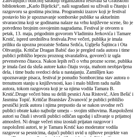
Zahvaljujući odličnoj saradnji organizatora festivala sa Gradskom
bibliotekom „Karlo Bijelicki“, naši sugrađani su uživali u čitanju i
razgovoru sa gostima piscima. Programski izazov koji je festival
postavio bio je upoznavanje somborske publike sa aktuelnim
stvaraocima koji se godinama nalaze na vrhu književne scene, što je
potvrđeno brojnim osvojenim nagradama. Festival je otvoren u
petak, 13. maja, prigodnim govorom Vladimira Jerkovića i Tamare
Krstić, ispred uredništva festivala.Prve večeri, publika je imala
priliku da upozna prozaiste Srđana Srdića, Uglješu Šajtinca i Ota
Oltvanjija. Kritičar Dragan Babić dao je pregled rada autora i time
publici približio lepezu proznog stvaralaštva, govoreći iz ugla
prvenstveno čitaoca. Nakon lepih reči o vrhu prozne scene, publika
je imala čast da sluša autore kako čitaju svoja, mahom neobjavljena
dela, i time budu svedoci dela u nastajanju. Zamišljen kao
upoznavanje pisaca, festival je ponudio Somborcima stav autora o
trenutnom stanju u književnosti, kao i malo bližem radu naših
autora, tokom razgovora koji je sa njima vodila Tamara B.
Krstić.Druge večeri binu su delili pesnici Ana Ristović, Alen Bešić i
Jasmina Topić. Kritičar Branislav Živanović je publici približio
pesnički jezik autora i njima prepustio da se nakon uvodne reči
publici obrate kako najbolje umeju – svojim stihovima. Raspoloženi
autori su čitali i stvorili publici odličan ugođaj i uživanje u prijatnoj
atmosferi. Ni druge večeri nisu izostali prijatan razgovor i
raspoloženi autori, te je Tamara Krstić kao moderator vodila
razgovor sa pesnicima, dajući publici uvid u njihove projekte van