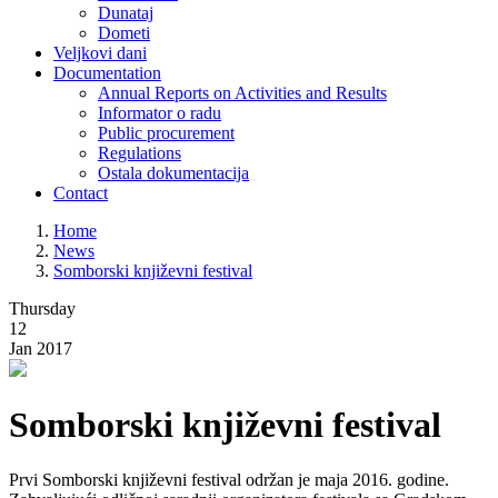
Dunataj
Dometi
Veljkovi dani
Documentation
Annual Reports on Activities and Results
Informator o radu
Public procurement
Regulations
Ostala dokumentacija
Contact
Home
News
Somborski književni festival
Thursday
12
Jan 2017
Somborski književni festival
Prvi Somborski književni festival održan je maja 2016. godine.