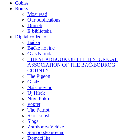
Cobiss
Books
Most read
Our publications
Dometi
E-biblioteka
Digital collection
Bačka
Bačke novine
Glas Naroda
THE YEARBOOK OF THE HISTORICAL
ASSOCIATION OF THE BAČ-BODROG
COUNTY
The Pigeon
Gusle
Naše novine
Űj Hírek
Novi Pokret
Pokret
The Patriot
Školski list
Sloga
Zombor és Vidéke
Somborske novine
Domaći list