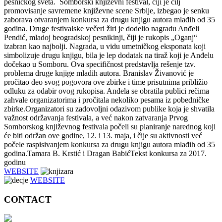
pesničkog sveta. Somborski književni festival, čiji je cilj
promovisanje savremene književne scene Srbije, izbegao je senku
zaborava otvaranjem konkursa za drugu knjigu autora mlađih od 35
godina. Druge festivalske večeri žiri je dodelio nagradu Anđeli
Pendić, mladoj beogradskoj pesnikinji, čiji je rukopis „Oganj“
izabran kao najbolji. Nagrada, u vidu umetničkog eksponata koji
simbolizuje drugu knjigu, bila je lep dodatak na tiraž koji je Anđelu
dočekao u Somboru. Ova specifičnost predstavlja rešenje tzv.
problema druge knjige mladih autora. Branislav Živanović je
pročitao deo svog pogovora ove zbirke i time prisutnima približio
odluku za odabir ovog rukopisa. Anđela se obratila publici rečima
zahvale organizatorima i pročitala nekoliko pesama iz pobedničke
zbirke.Organizatori su zadovoljni odazivom publike koja je shvatila
važnost održavanja festivala, a već nakon zatvaranja Prvog
Somborskog književnog festivala počeli su planiranje narednog koji
će biti održan ove godine, 12. i 13. maja, i čije su aktivnosti već
počele raspisivanjem konkursa za drugu knjigu autora mlađih od 35
godina.Tamara B. Krstić i Dragan BabićTekst konkursa za 2017.
godinu
WEBSITE
WEBSITE
CONTACT