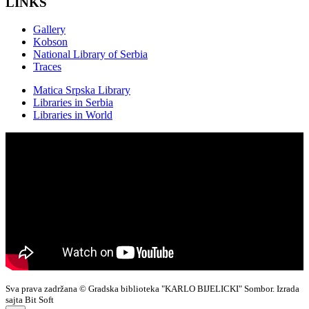
LINKS
Gallery
Kobson
National Library of Serbia
Traces
Matica Srpska Library
Libraries in Serbia
Libraries in World
Sva prava zadržana © Gradska biblioteka "KARLO BIJELICKI" Sombor. Izrada
sajta Bit Soft