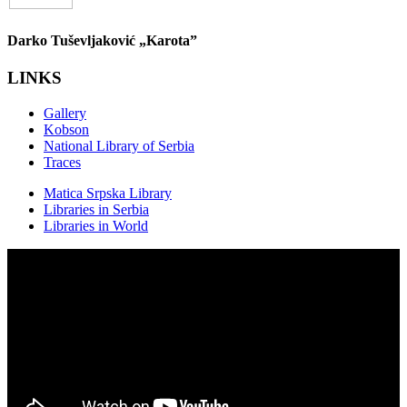
Darko Tuševljaković „Karota”
LINKS
Gallery
Kobson
National Library of Serbia
Traces
Matica Srpska Library
Libraries in Serbia
Libraries in World