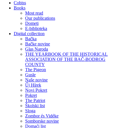
Cobiss
Books
Most read
Our publications
Dometi
E-biblioteka
Digital collection
Bačka
Bačke novine
Glas Naroda
THE YEARBOOK OF THE HISTORICAL
ASSOCIATION OF THE BAČ-BODROG
COUNTY
The Pigeon
Gusle
Naše novine
Űj Hírek
Novi Pokret
Pokret
The Patriot
Školski list
Sloga
Zombor és Vidéke
Somborske novine
Domaći list