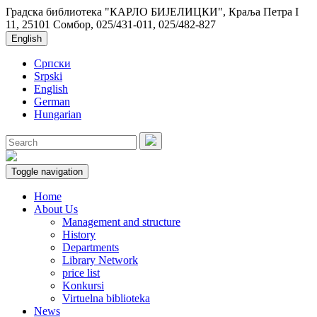
Градска библиотека "КАРЛО БИЈЕЛИЦКИ", Краља Петра I
11, 25101 Сомбор, 025/431-011, 025/482-827
English
Српски
Srpski
English
German
Hungarian
Toggle navigation
Home
About Us
Management and structure
History
Departments
Library Network
price list
Konkursi
Virtuelna biblioteka
News