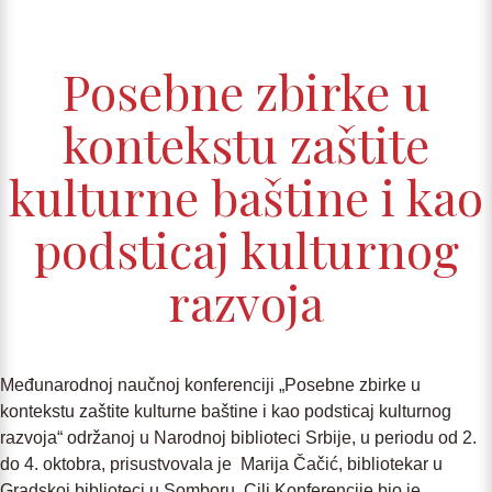
Posebne zbirke u
kontekstu zaštite
kulturne baštine i kao
podsticaj kulturnog
razvoja
Međunarodnoj naučnoj konferenciji „Posebne zbirke u
kontekstu zaštite kulturne baštine i kao podsticaj kulturnog
razvoja“ održanoj u Narodnoj biblioteci Srbije, u periodu od 2.
do 4. oktobra, prisustvovala je Marija Čačić, bibliotekar u
Gradskoj biblioteci u Somboru. Cilj Konferencije bio je