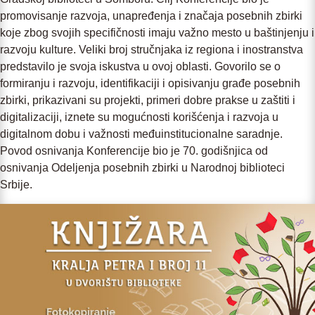
promovisanje razvoja, unapređenja i značaja posebnih zbirki
koje zbog svojih specifičnosti imaju važno mesto u baštinjenju i
razvoju kulture. Veliki broj stručnjaka iz regiona i inostranstva
predstavilo je svoja iskustva u ovoj oblasti. Govorilo se o
formiranju i razvoju, identifikaciji i opisivanju građe posebnih
zbirki, prikazivani su projekti, primeri dobre prakse u zaštiti i
digitalizaciji, iznete su mogućnosti korišćenja i razvoja u
digitalnom dobu i važnosti međuinstitucionalne saradnje.
Povod osnivanja Konferencije bio je 70. godišnjica od
osnivanja Odeljenja posebnih zbirki u Narodnoj biblioteci
Srbije.