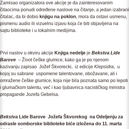
Zamisao organizatora ove akcije je da zainteresovanim
čitaocima ponudi određene naslove na čitanje, a jedan izabrani
čitalac, da bi dobio
knjigu na poklon
, mora da ostavi usmenu,
pismenu audio ili vizuelnu izjavu koja će biti objavljena na
sajtu biblioteke i u lokalnim medijima.
Prvi naslov u okviru akcije
Knjiga nedelje
je
Bekstva Lide
Barove
– Život češke glumice, kako ga je po njenom
kazivanju zapisao Jožef Škvorecki, iz edicije
Klepsidra
, u
kojoj su sabrane uspomene talentovane, obožavane, ali i
omražene češke glumice, koja nije bila poznata samo po lepoti
i glumačkom talentu, već i kao ljubavnica nacističkog ministra
propagande Jozefa Gebelsa.
Bekstva
Lide Barove Jožefa Škvorekog na Odeljenju za
odrasle somborske biblioteke biće izložena do 11. marta