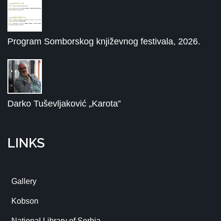
Program Somborskog književnog festivala, 2026.
Darko Tuševljaković „Karota”
LINKS
Gallery
Kobson
National Library of Serbia