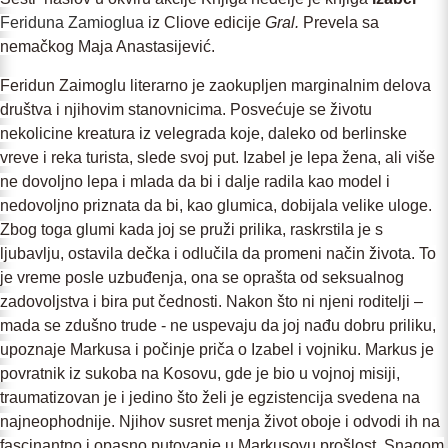
Feriduna Zamioglua
iz Cliove edicije
Gral.
Prevela sa
nemačkog Maja Anastasijević.
Feridun Zaimoglu literarno je zaokupljen marginalnim delova
društva i njihovim stanovnicima. Posvećuje se životu
nekolicine kreatura iz velegrada koje, daleko od berlinske
vreve i reka turista, slede svoj put. Izabel je lepa žena, ali više
ne dovoljno lepa i mlada da bi i dalje radila kao model i
nedovoljno priznata da bi, kao glumica, dobijala velike uloge.
Zbog toga glumi kada joj se pruži prilika, raskrstila je s
ljubavlju, ostavila dečka i odlučila da promeni način života. To
je vreme posle uzbuđenja, ona se oprašta od seksualnog
zadovoljstva i bira put čednosti. Nakon što ni njeni roditelji –
mada se zdušno trude - ne uspevaju da joj nađu dobru priliku,
upoznaje Markusa i počinje priča o Izabel i vojniku. Markus je
povratnik iz sukoba na Kosovu, gde je bio u vojnoj misiji,
traumatizovan je i jedino što želi je egzistencija svedena na
najneophodnije. Njihov susret menja život oboje i odvodi ih na
fascinantno i opasno putovanje u Markusovu prošlost. Snagom