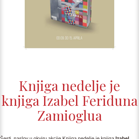
Knjiga nedelje je
knjiga Izabel Feriduna
Zamioglua
Šesti naslov u okviru akcije Knjiga nedelje je knjiga
Izabel