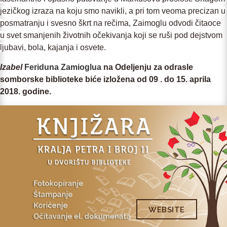
jezičkog izraza na koju smo navikli, a pri tom veoma precizan u
posmatranju i svesno škrt na rečima, Zaimoglu odvodi čitaoce
u svet smanjenih životnih očekivanja koji se ruši pod dejstvom
ljubavi, bola, kajanja i osvete.
Izabel
Feriduna Zamioglua
na Odeljenju za odrasle
somborske biblioteke biće izložena od 09 . do 15. aprila
2018. godine.
WEBSITE