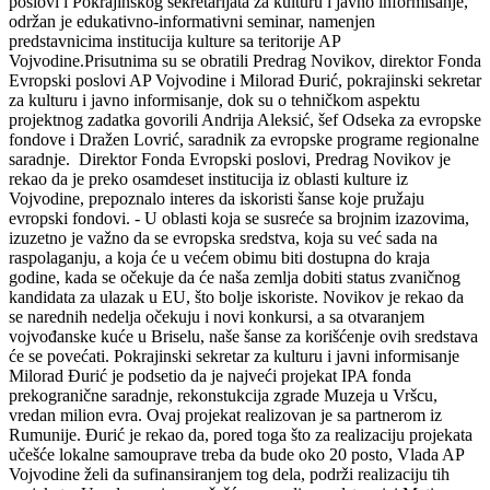
poslovi i Pokrajinskog sekretarijata za kulturu i javno informisanje,
održan je edukativno-informativni seminar, namenjen
predstavnicima institucija kulture sa teritorije AP
Vojvodine.Prisutnima su se obratili Predrag Novikov, direktor Fonda
Evropski poslovi AP Vojvodine i Milorad Đurić, pokrajinski sekretar
za kulturu i javno informisanje, dok su o tehničkom aspektu
projektnog zadatka govorili Andrija Aleksić, šef Odseka za evropske
fondove i Dražen Lovrić, saradnik za evropske programe regionalne
saradnje. Direktor Fonda Evropski poslovi, Predrag Novikov je
rekao da je preko osamdeset institucija iz oblasti kulture iz
Vojvodine, prepoznalo interes da iskoristi šanse koje pružaju
evropski fondovi. - U oblasti koja se susreće sa brojnim izazovima,
izuzetno je važno da se evropska sredstva, koja su već sada na
raspolaganju, a koja će u većem obimu biti dostupna do kraja
godine, kada se očekuje da će naša zemlja dobiti status zvaničnog
kandidata za ulazak u EU, što bolje iskoriste. Novikov je rekao da
se narednih nedelja očekuju i novi konkursi, a sa otvaranjem
vojvođanske kuće u Briselu, naše šanse za korišćenje ovih sredstava
će se povećati. Pokrajinski sekretar za kulturu i javni informisanje
Milorad Đurić je podsetio da je najveći projekat IPA fonda
prekogranične saradnje, rekonstukcija zgrade Muzeja u Vršcu,
vredan milion evra. Ovaj projekat realizovan je sa partnerom iz
Rumunije. Đurić je rekao da, pored toga što za realizaciju projekata
učešće lokalne samouprave treba da bude oko 20 posto, Vlada AP
Vojvodine želi da sufinansiranjem tog dela, podrži realizaciju tih