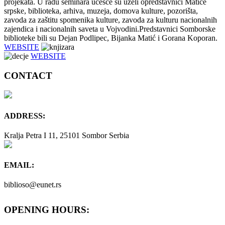
projekata. U radu seminara učešće su uzeli opredstavnici Matice
srpske, biblioteka, arhiva, muzeja, domova kulture, pozorišta,
zavoda za zaštitu spomenika kulture, zavoda za kulturu nacionalnih
zajendica i nacionalnih saveta u Vojvodini.Predstavnici Somborske
biblioteke bili su Dejan Podlipec, Bijanka Matić i Gorana Koporan.
WEBSITE
WEBSITE
CONTACT
ADDRESS:
Kralja Petra I 11, 25101 Sombor Serbia
EMAIL:
biblioso@eunet.rs
OPENING HOURS: