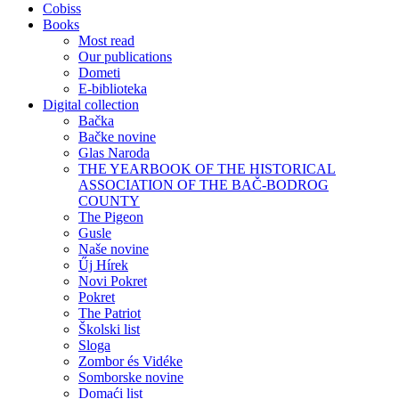
Cobiss
Books
Most read
Our publications
Dometi
E-biblioteka
Digital collection
Bačka
Bačke novine
Glas Naroda
THE YEARBOOK OF THE HISTORICAL
ASSOCIATION OF THE BAČ-BODROG
COUNTY
The Pigeon
Gusle
Naše novine
Űj Hírek
Novi Pokret
Pokret
The Patriot
Školski list
Sloga
Zombor és Vidéke
Somborske novine
Domaći list