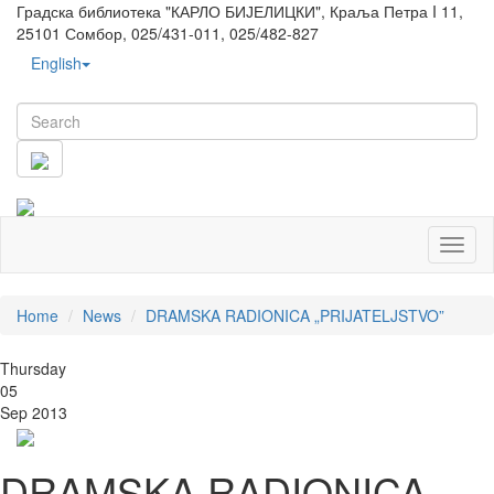
Градска библиотека "КАРЛО БИЈЕЛИЦКИ", Краља Петра I 11,
25101 Сомбор, 025/431-011, 025/482-827
English
Toggl
naviga
Home
News
DRAMSKA RADIONICA „PRIJATELJSTVO”
Thursday
05
Sep 2013
DRAMSKA RADIONICA