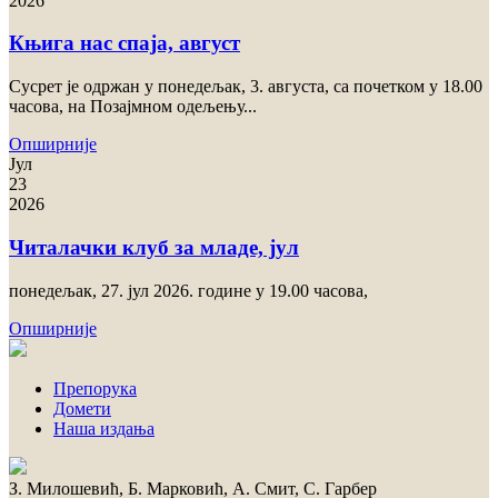
2026
Књига нас спаја, август
Сусрет je одржан у понедељак, 3. августа, са почетком у 18.00
часова, на Позајмном одељењу...
Опширније
Јул
23
2026
Читалачки клуб за младе, јул
пoнeдeљaк, 27. jул 2026. гoдинe у 19.00 чaсoвa,
Опширније
Препорука
Домети
Наша издања
З. Милошевић, Б. Марковић, А. Смит, С. Гарбер