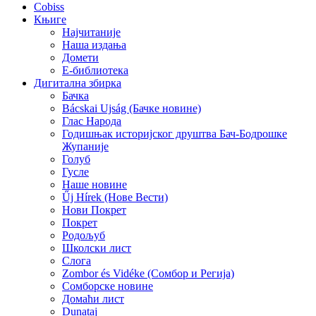
Cobiss
Књиге
Најчитаније
Наша издања
Домети
E-библиотека
Дигитална збирка
Бачка
Bácskai Ujság (Бачке новине)
Глас Народа
Годишњак историјског друштва Бач-Бодрошке
Жупаније
Голуб
Гусле
Наше новине
Űj Hírek (Нове Вести)
Нови Покрет
Покрет
Родољуб
Школски лист
Слога
Zombor és Vidéke (Сомбор и Регија)
Сомборске новине
Домаћи лист
Dunataj