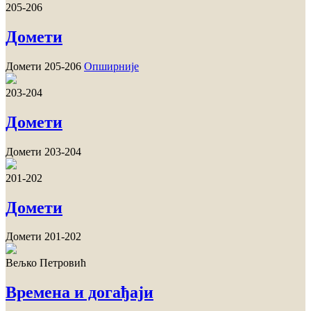
205-206
Домети
Домети 205-206
Опширније
203-204
Домети
Домети 203-204
201-202
Домети
Домети 201-202
Вељко Петровић
Времена и догађаји