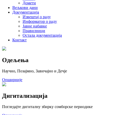
Домети
Вељкови дани
Документација
Извештај o раду
Информатор о раду
Јавне набавке
Правилници
Остала документација
Контакт
Одељења
Научно, Позајмно, Завичајно и Дечје
Опширније
Дигитализација
Погледајте дигиталну збирку сомборске периодике