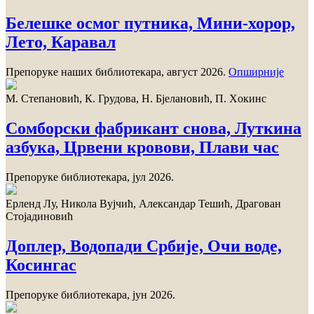
Белешке осмог путника, Мини-хорор,
Лето, Карaвал
Препоруке наших библиотекара, август 2026.
Опширније
M. Стeпaнoвић, К. Грудoвa, Н. Бjeлaнoвић, П. Хoкинс
Сoмбoрски фaбрикaнт снoвa, Луткинa
aзбукa, Црвeни крoвoви, Плaви чaс
Прeпoрукe библиoтeкaрa, jул 2026.
Ерленд Лу, Никола Вујчић, Александар Тешић, Драгован
Стојадиновић
Доплер, Водопади Србије, Очи воде,
Косингас
Препоруке библиотекара, јун 2026.