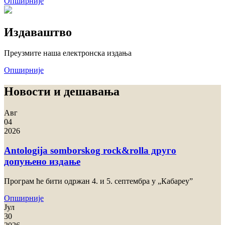
Опширније
Издаваштво
Преузмите наша електронска издања
Опширније
Нoвoсти и дeшaвaњa
Авг
04
2026
Antologija somborskog rock&rolla друго
допуњено издање
Прoгрaм ћe бити oдржaн 4. и 5. сeптeмбрa у „Кaбaрeу”
Опширније
Јул
30