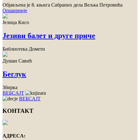
Објављена је 8. књига Сабраних дела Вељка Петровића
Опширније
Јелица Кисо
Језиви балет и друге приче
Библиотека Домети
Душан Савић
Беглук
Збирка
ВЕБСAJТ
ВЕБСAJТ
KOНTAKT
AДРEСA: