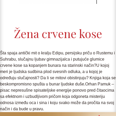
Žena crvene kose
Šta spaja antički mit o kralju Edipu, persijsku priču o Rustemu i
Suhrabu, slučajnu ljubav gimnazijalca i putujuće glumice
crvene kose sa kopanjem bunara na starinski način?U kojoj
meri je ljudska sudbina plod svesnih odluka, a u kojoj je
određuju slučajnosti? Da li se mitovi obistinjuju? Knjiga koja se
beskompromisno spušta u bunar ljudske duše.Orhan Pamuk –
pisac nepresušne spisateljske energije ponovo pred čitaocima
sa efektnom i uzbudljivom pričom koja odgoneta misteriju
odnosa između oca i sina i koju svako može da pročita na svoj
način i da bude u pravu.