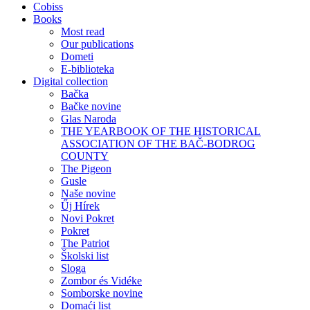
Cobiss
Books
Most read
Our publications
Dometi
E-biblioteka
Digital collection
Bačka
Bačke novine
Glas Naroda
THE YEARBOOK OF THE HISTORICAL
ASSOCIATION OF THE BAČ-BODROG
COUNTY
The Pigeon
Gusle
Naše novine
Űj Hírek
Novi Pokret
Pokret
The Patriot
Školski list
Sloga
Zombor és Vidéke
Somborske novine
Domaći list