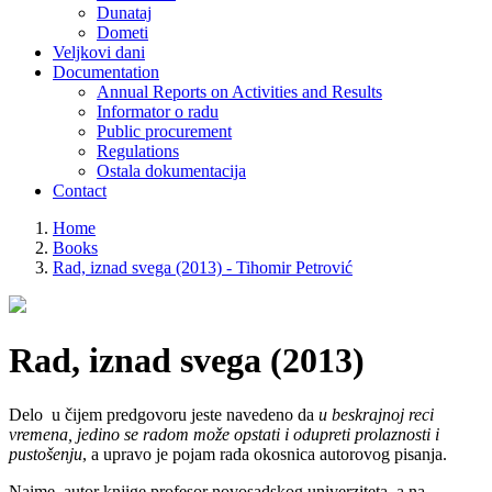
Dunataj
Dometi
Veljkovi dani
Documentation
Annual Reports on Activities and Results
Informator o radu
Public procurement
Regulations
Ostala dokumentacija
Contact
Home
Books
Rad, iznad svega (2013) - Tihomir Petrović
Rad, iznad svega (2013)
Delo u čijem predgovoru jeste navedeno da
u beskrajnoj reci
vremena, jedino se radom može opstati i odupreti prolaznosti i
pustošenju
, a upravo je pojam rada okosnica autorovog pisanja.
Naime, autor knjige profesor novosadskog univerziteta, a na