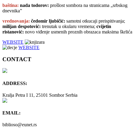
baština:
nada todorov:
prošlost sombora na stranicama „srbskog
dnevnika”
vrednovanja
:
čedomir ljubičić:
samotni otkucaji preispitivanja;
milijan despotović
:
trenutak u okularu vremena;
cvijetin
ristanović
:
novo viđenje usmenih proznih obrazaca maksima škrlića
WEBSITE
WEBSITE
CONTACT
ADDRESS:
Kralja Petra I 11, 25101 Sombor Serbia
EMAIL:
biblioso@eunet.rs