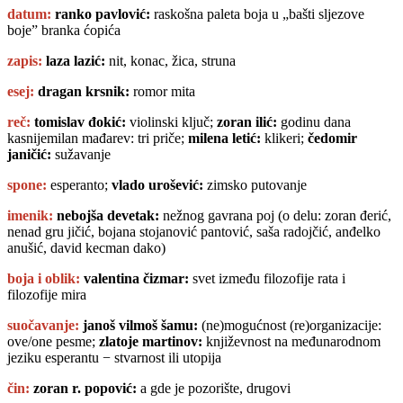
datum:
ranko pavlović:
raskošna paleta boja u „bašti sljezove
boje” branka ćopića
zapis:
laza lazić:
nit, konac, žica, struna
esej:
dragan krsnik:
romor mita
reč
:
tomislav đokić:
violinski ključ
;
zoran ilić
:
godinu dana
kasnijemilan mađarev: tri priče
;
milena letić
:
klikeri;
čedomir
janičić
:
sužavanje
spone:
esperanto;
vlado urošević
:
zimsko putovanje
imenik:
nebojša devetak:
nežnog gavrana poj (o delu: zoran đerić,
nenad gru jičić, bojana stojanović pantović, saša radojčić, anđelko
anušić, david kecman dako)
boja i oblik:
valentina čizmar:
svet između filozofije rata i
filozofije mira
s
uočavanj
e
:
janoš vilmoš šamu:
(ne)mogućnost (re)organizacije:
ove/one pesme;
zlatoje martinov
:
književnost na međunarodnom
jeziku esperantu − stvarnost ili utopija
čin:
zoran r. popović:
a gde je pozorište, drugovi