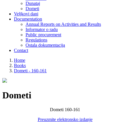
Dunataj
Dometi
Veljkovi dani
Documentation
Annual Reports on Activities and Results
Informator o radu
Public procurement
Regulations
Ostala dokumentacija
Contact
Home
Books
Dometi - 160-161
Dometi
Dometi 160-161
Preuzmite elektronsko izdanje