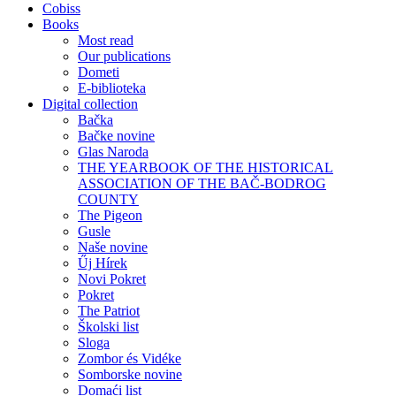
Cobiss
Books
Most read
Our publications
Dometi
E-biblioteka
Digital collection
Bačka
Bačke novine
Glas Naroda
THE YEARBOOK OF THE HISTORICAL
ASSOCIATION OF THE BAČ-BODROG
COUNTY
The Pigeon
Gusle
Naše novine
Űj Hírek
Novi Pokret
Pokret
The Patriot
Školski list
Sloga
Zombor és Vidéke
Somborske novine
Domaći list