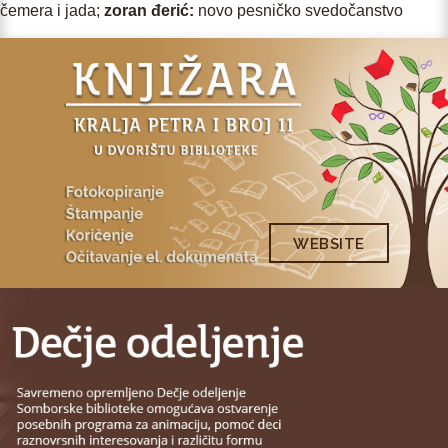
čemera i jada;
zoran đerić
:
novo pesničko svedočanstvo
WEBSITE