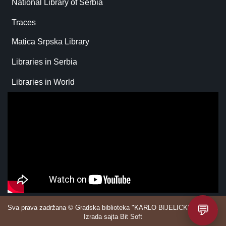
National Library of Serbia
Traces
Matica Srpska Library
Libraries in Serbia
Libraries in World
💬
Sva prava zadržana © Gradska biblioteka "KARLO BIJELICKI" Sombor.
Izrada sajta Bit Soft