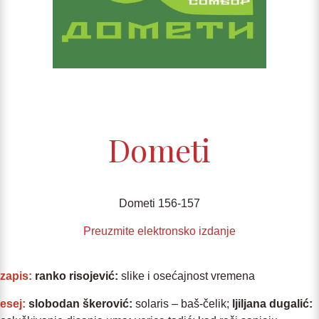
Dometi
Dometi 156-157
Preuzmite elektronsko izdanje
zapis:
ranko risojević:
slike i osećajnost vremena
esej:
slobodan škerović:
solaris – baš-čelik;
ljiljana dugalić
: