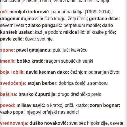
osluškivanje disanja uma
;
verica tadić: kad reči sanjaju
reč:
miroljub todorović:
pandorina kutija (1969–2014)
;
dragomir dujmov
:
priča o krugu, želji i reči
;
gordana đilas
:
severni vetar
;
zlatko pangarić
:
perpetuum mobile
;
dario
kunštek uzelac
:
kad ja pođoh;
mikica ilić
:
tri kratke priče
;
pavle zelić
:
čuvar svetinje
spone:
pavel gatajancu:
putu jući ka vršcu
imenik:
boško krstić:
tragom subotičkih senki
boja i oblik:
david kecman dako:
čežnjom odbranjen život
svedočenje:
stojan berber:
dobrica ćosić u somboru
baština:
branko ćupurdija:
drugo drežničko prelo
povod:
milisav savić:
o kratkoj priči, kratko;
zoran bognar
:
vasko popa i njegovi orfejski naslednici
vrednovanja:
duško novaković:
svet bez hipokrizije, osvete,