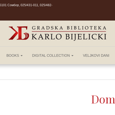
101 Сомбор, 025/431-011, 025/482-
BOOKS
DIGITAL COLLECTION
VELJKOVI DANI
Dom