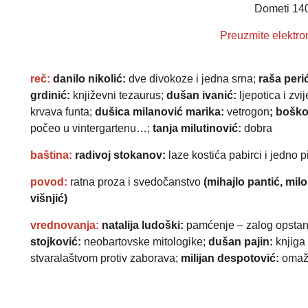
Dometi 14
Preuzmite elektro
reč:
danilo nikolić
:
dve divokoze i jedna srna
;
raša peri
grdinić
:
književni tezaurus
;
dušan ivanić
:
ljepotica i zv
krvava funta
;
dušica milanović marika
:
vetrogon
;
boško
počeo u vintergartenu…
;
tanja milutinović
:
dobra
baština:
radivoj stokanov
:
laze kostića pabirci i jedno 
povod
:
ratna proza i svedočanstvo
(mihajlo pantić, milo
višnjić)
vrednovanja:
natalija ludoški
:
pamćenje – zalog opsta
stojković
:
neobartovske mitologike
;
dušan pajin
:
knjiga
stvaralaštvom protiv zaborava
;
milijan despotović
:
omaž 