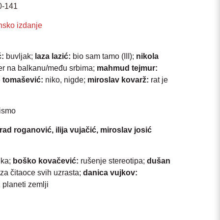
0-141
nsko izdanje
ć
:
buvljak
;
laza lazić
:
bio sam tamo (III)
;
nikola
ijer na balkanu/među srbima
;
mahmud tejmur
:
 tomašević
:
niko, nigde
;
miroslav kovarž
:
rat je
pismo
rad roganović, ilija vujačić, miroslav josić
nka
;
boško kovačević
:
rušenje stereotipa
;
dušan
 za čitaoce svih uzrasta
;
danica vujkov
:
planeti zemlji