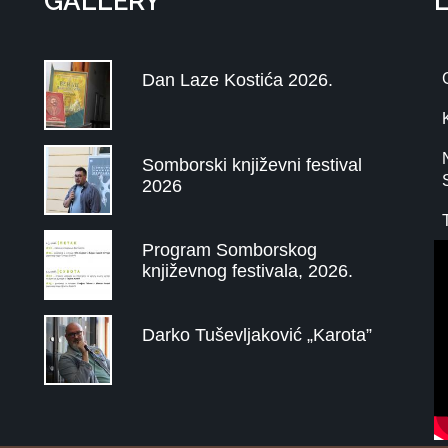
GALLERY
Dan Laze Kostića 2026.
Somborski književni festival
2026
Program Somborskog
književnog festivala, 2026.
Darko Tuševljaković „Karota”