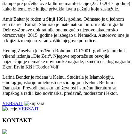
štampe pre početka ove kulturne manifestacije (22.10.2017. godine)
kako bi tema ove knjige privukla javnu pažnju koju zaslužuje.
Amir Baitar je rođen u Siriji 1991. godine. Odrastao je u jednom
selu na reci Eufrat. Studirao je matematiku i informatiku u gradu
Deir ez-Zor sve dok rat nije onemogućio njegovo akademsko
obrazovanje. 2015. godine je izbegao u Nemačku. Autorovo ime je
u knjizi izmenjeno zarad zaštite njegove porodice.
Hening Zusebah je rođen u Bohumu. Od 2001. godine je urednik
vikend izdanja „Die Zeit“. Njegove reportaže su osvojile
najznačajnije nemačke novinarske nagrade, između ostalog nagradu
Egon Ervin Kiš i Teodor Volf.
Larina Bender je rođena u Kelnu. Studirala je Islamologiju,
etnologiju, istoriju umetnosti i sociologiju u Kelnu, Berlinu i
Damasku. Prevodi arapsku književnost i stručnu literaturu sa
arapskog a radi i kao novinarka, predavač, moderator i lektor.
VEBSAJT
VEBSAJT
KONTAKT