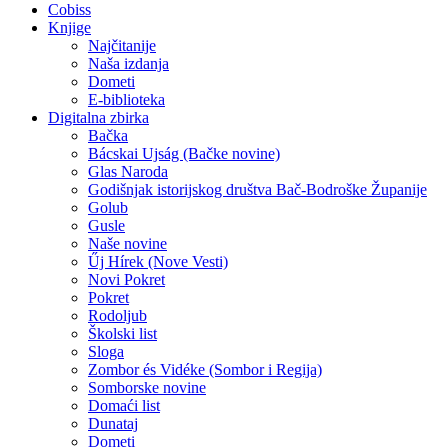
Cobiss
Knjige
Najčitanije
Naša izdanja
Dometi
E-biblioteka
Digitalna zbirka
Bačka
Bácskai Ujság (Bačke novine)
Glas Naroda
Godišnjak istorijskog društva Bač-Bodroške Županije
Golub
Gusle
Naše novine
Űj Hírek (Nove Vesti)
Novi Pokret
Pokret
Rodoljub
Školski list
Sloga
Zombor és Vidéke (Sombor i Regija)
Somborske novine
Domaći list
Dunataj
Dometi