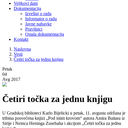
Veljkovi dani
Dokumentacija
Izveštaj o radu
Informator o radu
Javne nabavke
Pravilnici
Ostala dokumentacija
Kontakt
Naslovna
Vesti
Četiri točka za jednu knjigu
Petak
04
Avg 2017
Četiri točka za jednu knjigu
U Gradskoj biblioteci Karlo Bijelicki u petak, 11. avgusta održana je
tribina posvećena knjizi „Pod istim krovom“ autora Amira Baitara iz
Sirije i Nemca Heninga Zusebaha i akcijom „Četiri točka za jednu