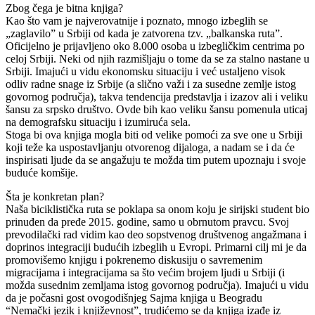
Zbog čega je bitna knjiga?
Kao što vam je najverovatnije i poznato, mnogo izbeglih se
„zaglavilo” u Srbiji od kada je zatvorena tzv. „balkanska ruta”.
Oficijelno je prijavljeno oko 8.000 osoba u izbegličkim centrima po
celoj Srbiji. Neki od njih razmišljaju o tome da se za stalno nastane u
Srbiji. Imajući u vidu ekonomsku situaciju i već ustaljeno visok
odliv radne snage iz Srbije (a slično važi i za susedne zemlje istog
govornog područja), takva tendencija predstavlja i izazov ali i veliku
šansu za srpsko društvo. Ovde bih kao veliku šansu pomenula uticaj
na demografsku situaciju i izumiruća sela.
Stoga bi ova knjiga mogla biti od velike pomoći za sve one u Srbiji
koji teže ka uspostavljanju otvorenog dijaloga, a nadam se i da će
inspirisati ljude da se angažuju te možda tim putem upoznaju i svoje
buduće komšije.
Šta je konkretan plan?
Naša biciklistička ruta se poklapa sa onom koju je sirijski student bio
prinuđen da pređe 2015. godine, samo u obrnutom pravcu. Svoj
prevodilački rad vidim kao deo sopstvenog društvenog angažmana i
doprinos integraciji budućih izbeglih u Evropi. Primarni cilj mi je da
promovišemo knjigu i pokrenemo diskusiju o savremenim
migracijama i integracijama sa što većim brojem ljudi u Srbiji (i
možda susednim zemljama istog govornog područja). Imajući u vidu
da je počasni gost ovogodišnjeg Sajma knjiga u Beogradu
“Nemački jezik i književnost”, trudićemo se da knjiga izađe iz