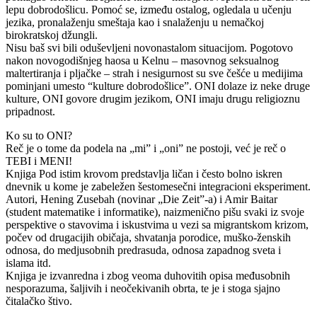
lepu dobrodošlicu. Pomoć se, između ostalog, ogledala u učenju
jezika, pronalaženju smeštaja kao i snalaženju u nemačkoj
birokratskoj džungli.
Nisu baš svi bili oduševljeni novonastalom situacijom. Pogotovo
nakon novogodišnjeg haosa u Kelnu – masovnog seksualnog
maltertiranja i pljačke – strah i nesigurnost su sve češće u medijima
pominjani umesto “kulture dobrodošlice”. ONI dolaze iz neke druge
kulture, ONI govore drugim jezikom, ONI imaju drugu religioznu
pripadnost.
Ko su to ONI?
Reč je o tome da podela na „mi” i „oni” ne postoji, već je reč o
TEBI i MENI!
Knjiga Pod istim krovom predstavlja ličan i često bolno iskren
dnevnik u kome je zabeležen šestomesečni integracioni eksperiment.
Autori, Hening Zusebah (novinar „Die Zeit”-a) i Amir Baitar
(student matematike i informatike), naizmenično pišu svaki iz svoje
perspektive o stavovima i iskustvima u vezi sa migrantskom krizom,
počev od drugacijih običaja, shvatanja porodice, muško-ženskih
odnosa, do medjusobnih predrasuda, odnosa zapadnog sveta i
islama itd.
Knjiga je izvanredna i zbog veoma duhovitih opisa međusobnih
nesporazuma, šaljivih i neočekivanih obrta, te je i stoga sjajno
čitalačko štivo.