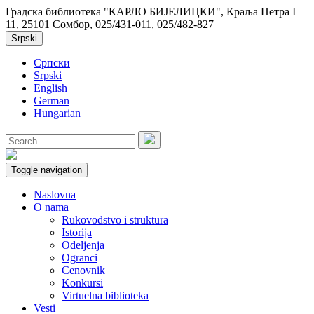
Градска библиотека "КАРЛО БИЈЕЛИЦКИ", Краља Петра I
11, 25101 Сомбор, 025/431-011, 025/482-827
Srpski
Српски
Srpski
English
German
Hungarian
Toggle navigation
Naslovna
O nama
Rukovodstvo i struktura
Istorija
Odeljenja
Ogranci
Cenovnik
Konkursi
Virtuelna biblioteka
Vesti