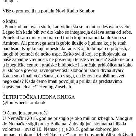
knjigu“.
Više o promociji na portalu Novi Radio Sombor
o knjizi
„Ponekad me hvata strah, kad vidim šta se trenutno dešava u svetu.
Lagao bih kada bih tvr dio kako se integracija dešava sama od sebe.
Ponekad sam mrtav umoran od truda koji moramo da uložimo sa
Amirom. Ali pre svega sam izgubio iluzije o ljudima koje je strah
paralisao. Koji kukaju umesto da rade. Koji trabunjaju o propasti, a
mogli bi pomoći da nešto uspe. Zašto svi ti koji se pribojavaju za
naše zapadne vrednosti, ne posreduju te iste vrednosti? Zašto ne odu
u izbegličke centre i gradske biblioteke i ispričaju pridošlicama kako
su sloboda govora, ravnopravnost i slobodni izbori divna stvar?
Kada smo imali veću šansu, do vraga, da iznova osmislimo svet
nego sada? Kada ćemo imati povoljniju priliku da predstavimo
sopstvene ideale?“ Hening Zusebah
ČETIRI TOČKA I JEDNA KNJIGA
@fourwheelsforabook
O čemu je zapravo reč?
U Nemačku 2015. godine pristiglo je oko million izbeglih. Mnogi su
do Nemačke stigli preko Balkana. Zahvaljujući stotinama hiljada
volontera – svaki 10. Nemac (!) je 2015. godine dobrovoljno
pomagao tokom “izbegličke krize” – mnogi novopridošli su doživeli