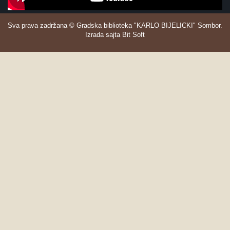
Sva prava zadržana © Gradska biblioteka "KARLO BIJELICKI" Sombor.
Izrada sajta Bit Soft