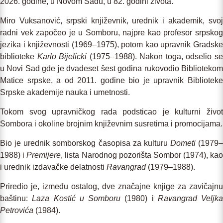
2026. godine, u Novom Sadu, u 82. godini života.
Miro Vuksanović, srpski književnik, urednik i akademik, svoj
radni vek započeo je u Somboru, najpre kao profesor srpskog
jezika i književnosti (1969–1975), potom kao upravnik Gradske
biblioteke
Karlo
Bijelicki
(1975–1988). Nakon toga, odselio s
u Novi Sad gde je dvadeset šest godina rukovodio Bibliotekom
Matice srpske, a od 2011. godine bio je upravnik Biblioteke
Srpske akademije nauka i umetnosti.
Tokom svog upravničkog rada podsticao je kulturni život
Sombora i okoline brojnim književnim susretima i promocijama.
Bio je urednik somborskog časopisa za kulturu
Dometi
(1979–
1988) i
Premijere
, lista Narodnog pozorišta Sombor (1974), kao
i urednik izdavačke delatnosti
Ravangrad
(1979–1988).
Priredio je, između ostalog, dve značajne knjige za zavičajnu
baštinu:
Laza Kostić u Somboru
(1980) i
Ravangrad
Veljka
Petrovića
(1984).