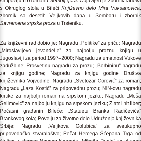
simpozijum o romanu
Semolj gora
. Objavljen je zbornik radova
s Okruglog stola u Bileći
Književno delo Mira Vuksanovića
,
zbornik sa desetih Veljkovih dana u Somboru i zbornik
Savremena srpska proza
u Trsteniku.
Za književni rad dobio je: Nagradu „Politike” za priču; Nagradu
„Miroslavljevo jevanđelje” za najbolju proznu knjigu u
Jugoslaviji za period 1997–2000; Nagradu za umetnost Vukove
zadužbine; Prosvetinu nagradu za prozu; „Borbininu” nagradu
za knjigu godine; Nagradu za knjigu godine Društva
književnika Vojvodine; Nagradu „Svetozar Ćorović” za roman;
Nagradu „Laza Kostić” za pripovednu prozu; NIN-ovu nagradu
kritike za najbolji roman na srpskom jeziku; Nagradu „Meša
Selimović” za najbolju knjigu na srpskom jeziku; Zlatni hit liber;
Počasni građanin Bileće; „Statuetu Branka Radičevića”
Brankovog kola; Povelju za životno delo Udruženja književnika
Srbije; Nagradu „Veljkova Golubica” za sveukupno
pripovedačko stvaralaštvo; Pečat Hercega Šćepana Trga od