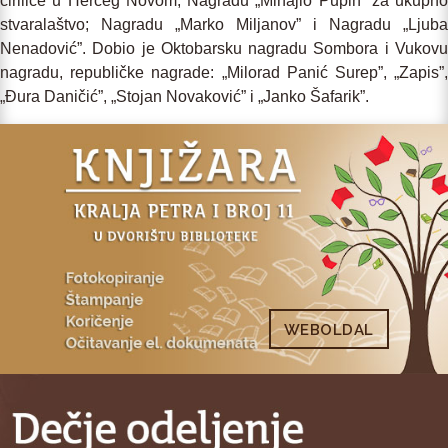
ćirilice u Herceg Novom; Nagradu „Mihajlo Pupin” za ukupno
stvaralaštvo; Nagradu „Marko Miljanov” i Nagradu „Ljuba
Nenadović”. Dobio je Oktobarsku nagradu Sombora i Vukovu
nagradu, republičke nagrade: „Milorad Panić Surep”, „Zapis”,
„Đura Daničić”, „Stojan Novaković” i „Janko Šafarik”.
WEBOLDAL