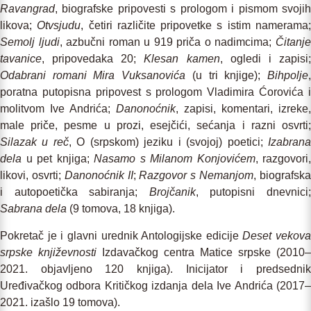
Ravangrad
, biografske pripovesti s prologom i pismom svojih
likova;
Otvsjudu
, četiri različite pripovetke s istim namerama
Semolj ljudi
, azbučni roman u 919 priča o nadimcima;
Čitanj
tavanice
, pripovedaka 20;
Klesan kamen
, ogledi i zapisi
Odabrani romani Mira Vuksanovića
(u tri knjige);
Bihpolje
poratna putopisna pripovest s prologom Vladimira Ćorovića i
molitvom Ive Andrića;
Danonoćnik
, zapisi, komentari, izreke,
male priče, pesme u prozi, esejčići, sećanja i razni osvrti;
Silazak u reč
, O (srpskom) jeziku i (svojoj) poetici;
Izabran
dela
u pet knjiga;
Nasamo s Milanom Konjovićem
, razgovori,
likovi, osvrti;
Danonoćnik II
;
Razgovor s Nemanjom
, biografsk
i autopoetička sabiranja;
Brojčanik
, putopisni dnevnici
Sabrana dela
(9 tomova, 18 knjiga).
Pokretač je i glavni urednik Antologijske edicije
Deset vekova
srpske književnosti
Izdavačkog centra Matice srpske (2010–
2021. objavljeno 120 knjiga). Inicijator i predsednik
Uređivačkog odbora Kritičkog izdanja dela Ive Andrića (2017–
2021. izašlo 19 tomova).