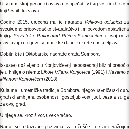
U somborskoj periodici ostavio je upečatljiv trag velikim brojem
književnih tekstova.
Godine 2015. uručena mu je nagrada
Veljkova
golubica
za
sveukupno pripovedačko stvaralaštvo i tim povodom objavljena
knjiga
Povratak u Ravangrad. Priče o Somborcima
u ovoj knjiz
oživljavaju njegove somborske dane, susrete i prijateljstva.
Dobitnik je i Oktobarske nagrade grada Sombora.
Iskustvo doživljeno u Konjovićevoj neposrednoj blizini pretočio
je u knjige o njemu: L
ikovi Milana Konjovića
(1991) i
Nasamo 
Milanom Konjovićem
(2018).
Kulturna i umetnička tradicija Sombora, njegov ravničarski duh,
gradski ambijent, osobenost i gostoljubivost ljudi, vezala su ga
za ovaj grad.
U njega se, kroz život, uvek vraćao.
Rado se odazivao pozivima za učešće u svim važnijim