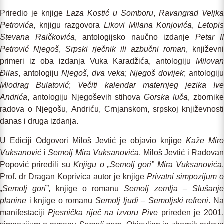
Priredio je knjige
Laza Kostić u Somboru
,
Ravangrad Veljka
Petrovića
, knjigu razgovora
Likovi Milana Konjovića
,
Letopi
Stevana Raičkovića
, antologijsko naučno izdanje
Petar II
Petrović Njegoš
,
Srpski rječnik ili azbučni roman
, književni
primeri iz oba izdanja Vuka Karadžića, antologiju
Milovan
Đilas
, antologiju
Njegoš, dva veka
;
Njegoš dovijek
; antologiju
Miodrag Bulatović
;
Večiti kalendar maternjeg jezika Iv
Andrića
, antologiju Njegoševih stihova
Gorska luča
, zbornik
radova o Njegošu, Andriću, Crnjanskom, srpskoj književnosti
danas i druga izdanja.
U Ediciji Odgovori Miloš Jevtić je objavio knjige
Kaže Miro
Vuksanović
i
Semolj Mira Vuksanovića
. Miloš Jevtić i Radovan
Popović priredili su
Knjigu o „Semolj gori” Mira Vuksanovića
.
Prof. dr Dragan Koprivica autor je knjige
Privatni simpozijum o
„Semolj gori”
, knjige o romanu
Semolj zemlja – Slušanje
planine
i knjige o romanu
Semolj ljudi – Semoljski refreni
. N
manifestaciji
Pjesnička riječ na izvoru Pive
priređen je 2001.