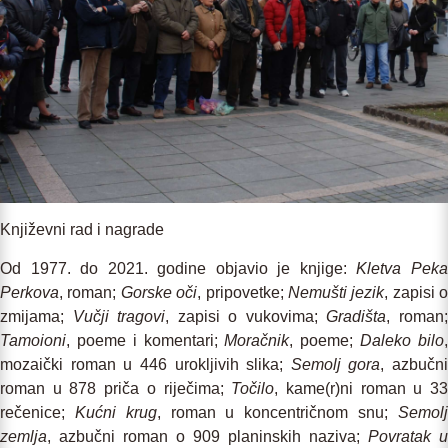
Književni rad i nagrade
Od 1977. do 2021. godine objavio je knjige:
Kletva Pek
Perkova
, roman;
Gorske oči
, pripovetke;
Nemušti jezik
, zapisi o
zmijama;
Vučji tragovi
, zapisi o vukovima;
Gradišta
, roman
Tamoioni
, poeme i komentari;
Moračnik
, poeme;
Daleko bilo
mozaički roman u 446 urokljivih slika;
Semolj gora
, azbučni
roman u 878 priča o riječima;
Točilo
, kame(r)ni roman u 3
rečenice;
Kućni krug
, roman u koncentričnom snu;
Semol
zemlja
, azbučni roman o 909 planinskih naziva;
Povratak u