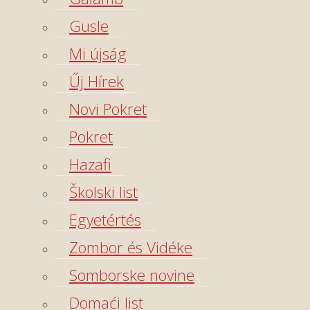
Gusle
Mi újság
Űj Hírek
Novi Pokret
Pokret
Hazafi
Školski list
Egyetértés
Zombor és Vidéke
Somborske novine
Domaći list