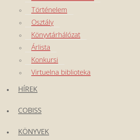
Történelem
Osztály
Könyvtárhálózat
Árlista
Konkursi
Virtuelna biblioteka
HÍREK
COBISS
KÖNYVEK