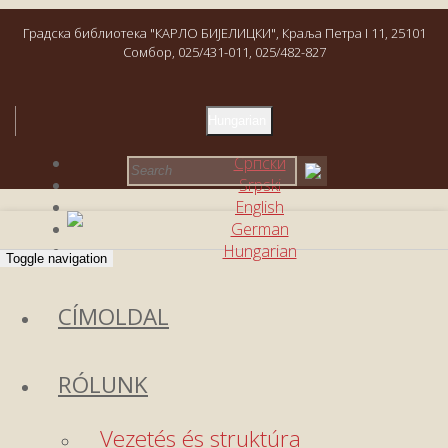
Градска библиотека "КАРЛО БИЈЕЛИЦКИ", Краља Петра I 11, 25101
Сомбор, 025/431-011, 025/482-827
Hungarian
Српски
Srpski
English
German
Hungarian
Toggle navigation
CÍMOLDAL
RÓLUNK
Vezetés és struktúra