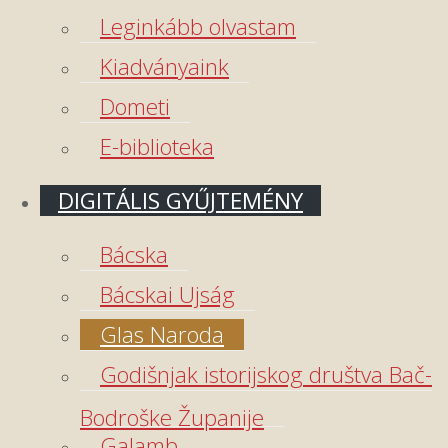
Leginkább olvastam
Kiadványaink
Dometi
E-biblioteka
DIGITÁLIS GYŰJTEMÉNY
Bácska
Bácskai Ujság
Glas Naroda
Godišnjak istorijskog društva Bač-
Bodroške Županije
Galamb