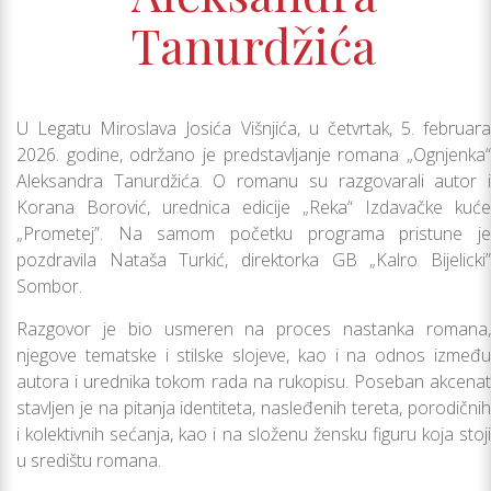
Tanurdžića
U Legatu Miroslava Josića Višnjića, u četvrtak, 5. februara
2026. godine, održano je predstavlјanje romana „Ognjenka“
Aleksandra Tanurdžića. O romanu su razgovarali autor i
Korana Borović, urednica edicije „Reka“ Izdavačke kuće
„Prometej”. Na samom početku programa pristune je
pozdravila Nataša Turkić, direktorka GB „Kalro Bijelicki”
Sombor.
Razgovor je bio usmeren na proces nastanka romana,
njegove tematske i stilske slojeve, kao i na odnos između
autora i urednika tokom rada na rukopisu. Poseban akcenat
stavlјen je na pitanja identiteta, nasleđenih tereta, porodičnih
i kolektivnih sećanja, kao i na složenu žensku figuru koja stoji
u središtu romana.