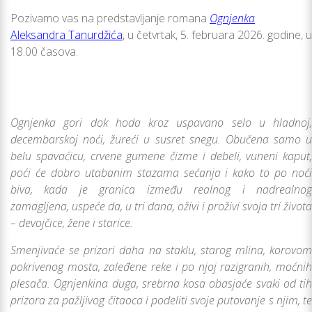
Pozivamo vas na predstavlјanje romana
Ognjenka
Aleksandra Tanurdžića
, u četvrtak, 5. februara 2026. godine, u
18.00 časova.
Ognjenka gori dok hoda kroz uspavano selo u hladnoj,
decembarskoj noći, žureći u susret snegu. Obučena samo u
belu spavaćicu, crvene gumene čizme i debeli, vuneni kaput,
poći će dobro utabanim stazama sećanja i kako to po noći
biva, kada je granica između realnog i nadrealnog
zamaglјena, uspeće da, u tri dana, oživi i proživi svoja tri života
– devojčice, žene i starice.
Smenjivaće se prizori daha na staklu, starog mlina, korovom
pokrivenog mosta, zaleđene reke i po njoj razigranih, moćnih
plesača. Ognjenkina duga, srebrna kosa obasjaće svaki od tih
prizora za pažlјivog čitaoca i podeliti svoje putovanje s njim, te