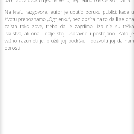
da čitaoca uvuku u jedinstveno, neprekinuto iskustvo čitanja.
Na kraju razgovora, autor je uputio poruku publici: kada u
životu prepoznamo „Ognjenku“, bez obzira na to da li se ona
zaista tako zove, treba da je zagrlimo. Iza nje su teška
iskustva, ali ona i dalјe stoji uspravno i postojano. Zato je
važno razumeti je, pružiti joj podršku i dozvoliti joj da nam
oprosti.