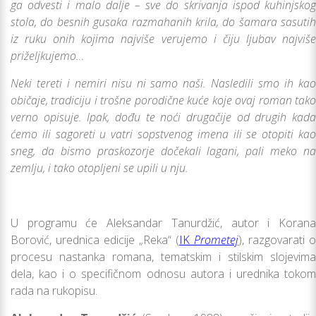
ga odvesti i malo dalјe – sve do skrivanja ispod kuhinjskog
stola, do besnih gusaka razmahanih krila, do šamara sasutih
iz ruku onih kojima najviše verujemo i čiju lјubav najviše
priželјkujemo…
Neki tereti i nemiri nisu ni samo naši. Nasledili smo ih kao
običaje, tradiciju i trošne porodične kuće koje ovaj roman tako
verno opisuje. Ipak, dođu te noći drugačije od drugih kada
ćemo ili sagoreti u vatri sopstvenog imena ili se otopiti kao
sneg, da bismo praskozorje dočekali lagani, pali meko na
zemlјu, i tako otoplјeni se upili u nju.
U programu će Aleksandar Tanurdžić, autor i Korana
Borović, urednica edicije „Reka“ (
IK
Prometej
), razgovarati o
procesu nastanka romana, tematskim i stilskim slojevima
dela, kao i o specifičnom odnosu autora i urednika tokom
rada na rukopisu.