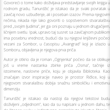
Govoreći o tome kako doživlјava predstavlјanje svojih knjiga u
rodnom gradu, Tanurdžić je istakao da je svaki povratak u
zavičaj novo uzbuđenje, ali i poseban izazov. Prema njegovim
rečima, nikada nije lako govoriti o sopstvenom stvaralaštvu
pred „svojim lјudima“, jer ga oni poznaju u jednom drugačijem,
ličnijem svetlu. Ipak, upravo taj susret sa zavičajnom publikom
ima posebnu vrednost, budući da su njegovi književni počeci
vezani za Sombor, u časopisu „Avangrad” koji je izlazio u
Somboru, objavlјena je njegova prva priča.
Autor je otkrio da je roman „Ognjenka“ počeo da se oblikuje
još u vreme nastanka zbirke priča „Osma“, tačnije iz
istoimene, naslovne priče, koju je objavila Biblioteka. Kao
značajan izvor inspiracije naveo je prostor Riđice, koji u
njegovom stvaralaštvu dobija snažnu simboličku i emotivnu
dimenziju.
Tanurdžić je istakao da nastoji da njegovi tekstovi budu
doživlјeni „odjednom“, kao da su napisani u jednom dahu, te