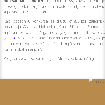
Aleksandar Tanurdžić
(Sombor, 1988) završio je studij
srpskog jezika i književnosti i master studije komparativne
književnosti u Novom Sadu.
Kao pobedniku konkursa za drugu knjigu, koji zajednički
organizuju Gradska biblioteka „Karlo Bijelicki“ i Somborski
književni festival, 2022. godine objavlјena mu je zbirka priča
„Osma“
. Autor je romana „Usta mi puna višanja“ (2020), koji je
bio u užem izboru za više značajnih književnih nagrada, kao i
romana „Lakrimarijum“.
Program će biti održan u Legatu Miroslava Josića Višnjića.