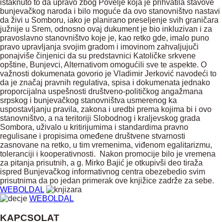
istaknuto to da upravo zbog Povelje koja je prihvatila stavove
bunjevačkog naroda i bilo moguće da ovo stanovništvo nastavi
da živi u Somboru, iako je planirano preseljenje svih graničara
južnije u Srem, odnosno ovaj dukument je bio inkluzivan i za
pravoslavno stanovništvo koje je, kao retko gde, imalo puno
pravo upravljanja svojim gradom i imovinom zahvaljujuči
ponajviše činjenici da su predstavnici Katoličke srkvene
opštine, Bunjevci, Alternativom omogućili sve te aspekte. O
važnosti dokumenata govorio je Vladimir Jerković navodeći to
da je značaj pravnih regulativa, spisa i dokumenata jednako
proporcijalna uspešnosti društveno-političkog angažmana
srpskog i bunjevačkog stanovništva usmerenog ka
uspostavljanju pravila, zakona i uredbi prema kojima bi i ovo
stanovništvo, a na teritoriji Slobodnog i kraljevskog grada
Sombora, uživalo u kritirijumima i standardima pravno
regulisane i propisima omeđene društvene stvarnosti
zasnovane na retko, u tim vremenima, viđenom egalitarizmu,
toleranciji i kooperativnosti. Nakon promocije bilo je vremena
za pitanja prisutnih, a g. Mirko Bajić je otkupivši deo tiraža
ispred Bunjevačkog informativnog centra obezebedio svim
prisutnima da po jedan primerak ove knjižice zadrže za sebe.
WEBOLDAL
WEBOLDAL
KAPCSOLAT