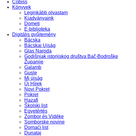
Cobiss
Könyvek
Leginkább olvastam
Kiadványaink
Dometi
E-biblioteka
Digitális gyűjtemény
Bácska
Bácskai Ujság
Glas Naroda
Godišnjak istorijskog društva Bač-Bodroške
Županije
Galamb
Gusle
Mi újság
Űj Hírek
Novi Pokret
Pokret
Hazafi
Školski list
Egyetértés
Zombor és Vidéke
Somborske novine
Domaći list
Dunataj