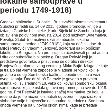
lokalne samouprave u
periodu 1749-1918)
Gradska biblioteka u Subotici i Bunjevački informativni centar u
Subotici priredili su, 14.09 2015. godine promociju knjige u
izdanju Gradske biblioteke „Karlo Bijelicki“ iz Sombora koja je
objavljena polovinom avgusta 2014, pod nazivom „Alternativa,
Povelja, Statut (normativni okvir somborske lokalne
samouprave u periodu 1749-1918)“, koju su načinili doc. dr
Miloš Petrović i Vladimir Jerković, doktorant na Filološkom
fakultetu u Beogradu. Na promociji su učestvovali porod autora
i direktor subotičke biblioteke g. Dragan Rokvić koji je
predstavio govornike, a prisutnima se obratio i direktor
Bunјevačog informativnog centra g. Mirko Bajić. Izlaganje koje
je trajalo sat vremena započeo je Vladimir Jerković koji je
govorio o ediciji Somborska baština i pojedinostima u vezi
ovog izdanja. Doc dr Miloš Petrović je govorio o pravnim
aktima koji su sredinom 18. veka oblikovali somborsku lokalnu
samoupravu koja je ostala gotovo nepromenjena sve do 1918.
godine. Prof Petrović je istakao značaj Alternative, za koju je
rečeno da je ne možemo smatrati ugovorom, nego izrazom
slobodne volje bunjevečke nacionalne zajednice u Somboru
onoga vremena da u novim okolnistima, kada je prestala