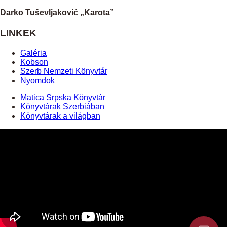
Darko Tuševljaković „Karota”
LINKEK
Galéria
Kobson
Szerb Nemzeti Könyvtár
Nyomdok
Matica Srpska Könyvtár
Könyvtárak Szerbiában
Könyvtárak a világban