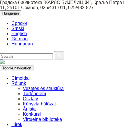
Градска библиотека "КАРЛО БИЈЕЛИЦКИ", Краља Петра I
11, 25101 Сомбор, 025/431-011, 025/482-827
Hungarian
Српски
Srpski
English
German
Hungarian
Toggle navigation
Címoldal
Rólunk
Vezetés és struktúra
Történelem
Osztály
Könyvtárhálózat
Árlista
Konkursi
Virtuelna biblioteka
Hírek