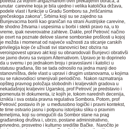
potreba za vojnim angažmanom ovih prekaljenih boraca, a
unutar carevine koja je bila ujedno i velika katolička država,
podele vlast i funkcije u Gradu Somboru sa „hrišćanima
grečeskoga zakona“, Srbima koji su se zajedno sa
Bunjevacima borili kao graničari na strani Austrijske carevine,
te shodno žrtvama i uspesima u borbi i stekli pravo na, u to
vreme, ipak neverovatne zahteve. Dakle, prof Petrović načino
je osvrt na poznate delove slavne somborske prošlosti u kojoj
je možda i momenat od najveće važnosti za sticanje carskih
privilegija koje će uživati svi stanovnici bez obzira na
veroispovest upravo akt koji su obnarodovali Bunjevci obrativši
se javno dvoru sa svojom Alternativom. Upravo je to doprinelo
da u svemu i po jednakom broju i pravoslavni i katolici u
statusu građana, što se tada odnosilo na jedna manji deo
stanovništva, dele vlast u upravi i drugim ustanovama, u kojima
su se rukovodioci smenjivali periodično. Nakon razmatranja
opšteg pravnog položaja slobodnih i kraljevskih gradova u
nekadašnjoj kraljevini Ugarskoj, prof Petrović je predstavio i
pomenuta tri dokumenta, iz kojih je, tokom narednih decenija,
iznikla i sva ostala pravna regulativa Sombora. Potom, prof
Petrović postavio ih je u međusobno logički i pravni kontekst,
te time ostvario jasnu i potpunu istorijsku sliku o pravnim
temeljima, koji su omogućili da Sombor stane na prag
građanskog društva i, ubrzo, postane administrativno,
privredno, prosvetno i kulturno središte Bačke. Naročito je