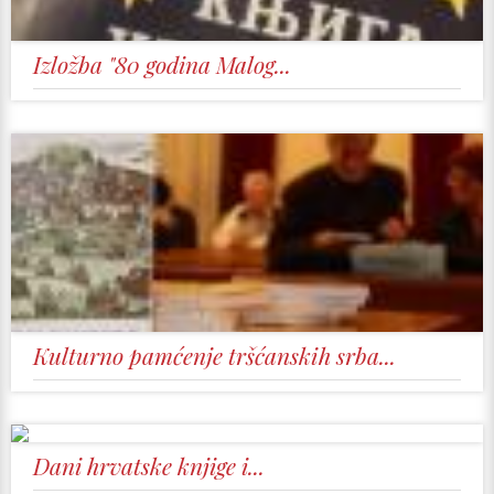
Izložba "80 godina Malog...
Kulturno pamćenje tršćanskih srba...
Dani hrvatske knjige i...