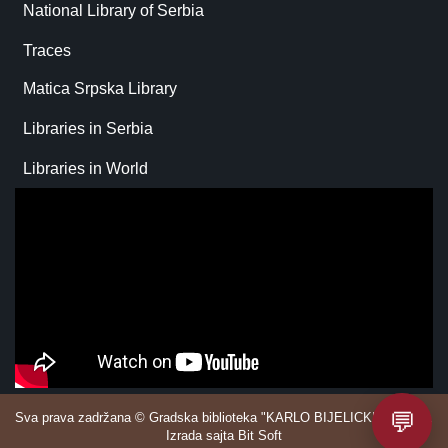
National Library of Serbia
Traces
Matica Srpska Library
Libraries in Serbia
Libraries in World
💬
Sva prava zadržana © Gradska biblioteka "KARLO BIJELICKI" Sombor.
Izrada sajta Bit Soft