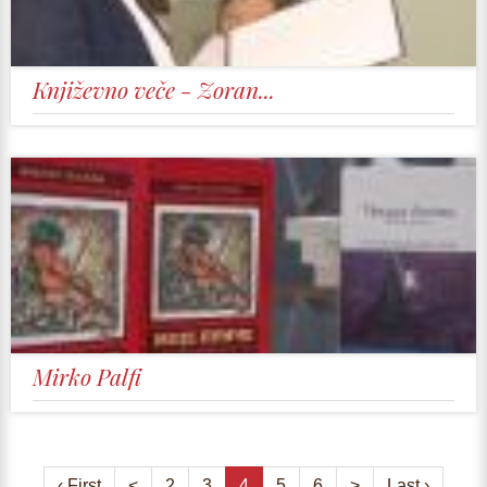
Književno veče - Zoran...
Mirko Palfi
‹ First
<
2
3
4
5
6
>
Last ›