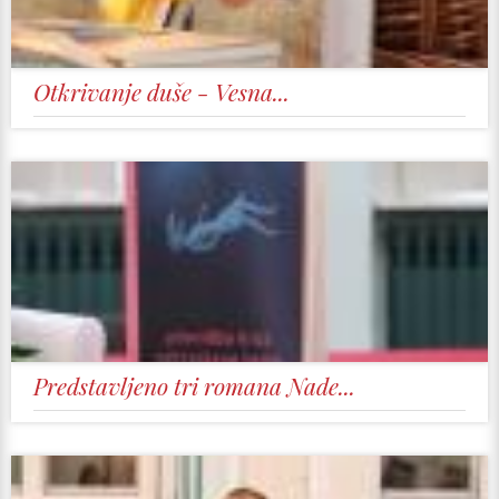
Otkrivanje duše - Vesna...
Predstavlјeno tri romana Nade...