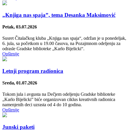
„Knjiga nas spaja”, tema Desanka Maksimović
Petak, 03.07.2026
Susret Čitalačkog kluba „Knjiga nas spaja“, održan je u ponedelјak,
6. jula, sa početkom u 19.00 časova, na Pozajmnom odelјenju za
odrasle Gradske biblioteke „Karlo Bijelicki“.
Opširnije
Letnji program radionica
Sreda, 01.07.2026
Tokom jula i avgusta na Dečjem odelјenju Gradske biblioteke
„Karlo Bijelicki” biće organizovan ciklus kreativnih radionica
namenjenih deci uzrasta od 4 do 10 godina.
Opširnije
Junski paketi