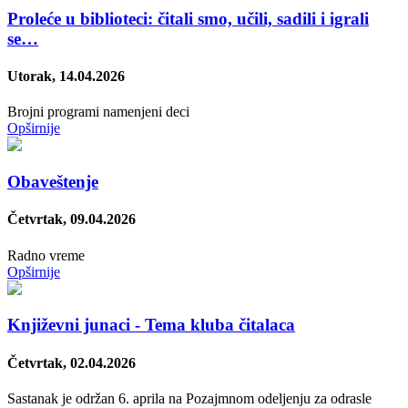
Proleće u biblioteci: čitali smo, učili, sadili i igrali
se…
Utorak, 14.04.2026
Brojni programi namenjeni deci
Opširnije
Obaveštenje
Četvrtak, 09.04.2026
Radno vreme
Opširnije
Književni junaci - Tema kluba čitalaca
Četvrtak, 02.04.2026
Sastanak je održan 6. aprila na Pozajmnom odeljenju za odrasle