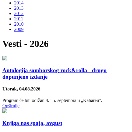
2014
2013
2012
2011
2010
2009
Vesti - 2026
Antologija somborskog rock&rolla - drugo
dopunjeno izdanje
Utorak, 04.08.2026
Program će biti održan 4. i 5. septembra u „Kabareu”.
Opširnije
Knjiga nas spaja, avgust