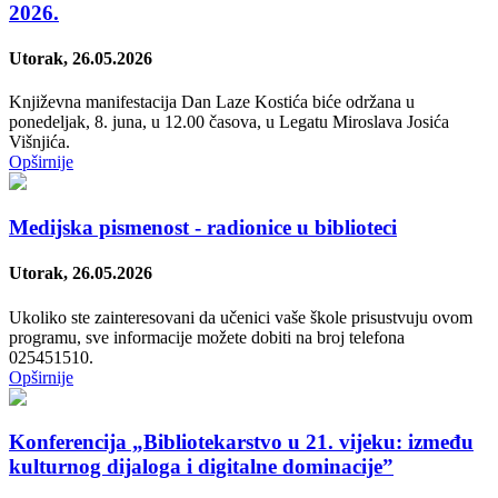
2026.
Utorak, 26.05.2026
Književna manifestacija Dan Laze Kostića biće održana u
ponedelјak, 8. juna, u 12.00 časova, u Legatu Miroslava Josića
Višnjića.
Opširnije
Medijska pismenost - radionice u biblioteci
Utorak, 26.05.2026
Ukoliko ste zainteresovani da učenici vaše škole prisustvuju ovom
programu, sve informacije možete dobiti na broj telefona
025451510.
Opširnije
Konferencija „Bibliotekarstvo u 21. vijeku: između
kulturnog dijaloga i digitalne dominacijeˮ