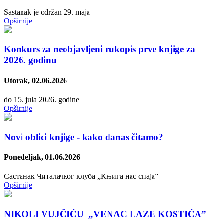
Sastanak je održan 29. maja
Opširnije
Konkurs za neobjavlјeni rukopis prve knjige za
2026. godinu
Utorak, 02.06.2026
do 15. jula 2026. godine
Opširnije
Novi oblici knjige - kako danas čitamo?
Ponedeljak, 01.06.2026
Састанак Читалачког клуба „Књига нас спаја”
Opširnije
NIKOLI VUJČIĆU „VENAC LAZE KOSTIĆA”