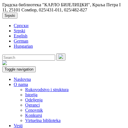
Градска библиотека "КАРЛО БИЈЕЛИЦКИ", Краља Петра I
11, 25101 Сомбор, 025/431-011, 025/482-827
Srpski
Српски
Srpski
English
German
Hungarian
Toggle navigation
Naslovna
O nama
Rukovodstvo i struktura
Istorija
Odeljenja
Ogranci
Cenovnik
Konkursi
Virtuelna biblioteka
Vesti