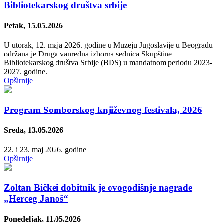
Bibliotekarskog društva srbije
Petak, 15.05.2026
U utorak, 12. maja 2026. godine u Muzeju Jugoslavije u Beogradu
održana je Druga vanredna izborna sednica Skupštine
Bibliotekarskog društva Srbije (BDS) u mandatnom periodu 2023-
2027. godine.
Opširnije
Program Somborskog književnog festivala, 2026
Sreda, 13.05.2026
22. i 23. maj 2026. godine
Opširnije
Zoltan Bičkei dobitnik je ovogodišnje nagrade
„Herceg Janoš“
Ponedeljak, 11.05.2026