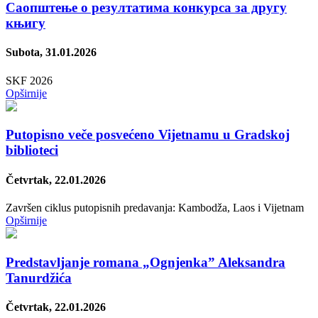
Саопштење о резултатима конкурса за другу
књигу
Subota, 31.01.2026
SKF 2026
Opširnije
Putopisno veče posvećeno Vijetnamu u Gradskoj
biblioteci
Četvrtak, 22.01.2026
Završen ciklus putopisnih predavanja: Kambodža, Laos i Vijetnam
Opširnije
Predstavljanje romana „Ognjenka” Aleksandra
Tanurdžića
Četvrtak, 22.01.2026