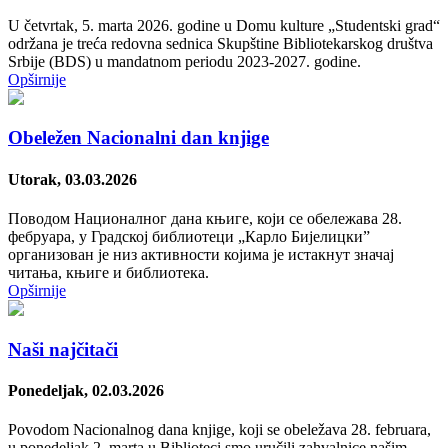
U četvrtak, 5. marta 2026. godine u Domu kulture „Studentski grad“
održana je treća redovna sednica Skupštine Bibliotekarskog društva
Srbije (BDS) u mandatnom periodu 2023-2027. godine.
Opširnije
Obeležen Nacionalni dan knjige
Utorak, 03.03.2026
Поводом Националног дана књиге, који се обележава 28.
фебруара, у Градској библиотеци „Карло Бијелицки”
организован је низ активности којима је истакнут значај
читања, књиге и библиотека.
Opširnije
Naši najčitači
Ponedeljak, 02.03.2026
Povodom Nacionalnog dana knjige, koji se obeležava 28. februara,
u ponedeljak 2. marta u Biblioteci smo uručili zahvalnice našim