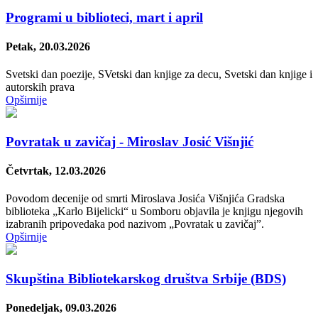
Programi u biblioteci, mart i april
Petak, 20.03.2026
Svetski dan poezije, SVetski dan knjige za decu, Svetski dan knjige i
autorskih prava
Opširnije
Povratak u zavičaj - Miroslav Josić Višnjić
Četvrtak, 12.03.2026
Povodom decenije od smrti Miroslava Josića Višnjića Gradska
biblioteka „Karlo Bijelicki“ u Somboru objavila je knjigu njegovih
izabranih pripovedaka pod nazivom „Povratak u zavičaj”.
Opširnije
Skupštinа Bibliotekarskog društva Srbije (BDS)
Ponedeljak, 09.03.2026