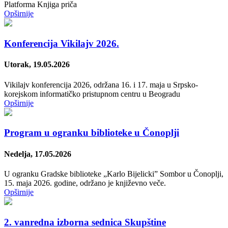
Platforma Knjiga priča
Opširnije
Konferencija Vikilajv 2026.
Utorak, 19.05.2026
Vikilajv konferencija 2026, održana 16. i 17. maja u Srpsko-
korejskom informatičko pristupnom centru u Beogradu
Opširnije
Program u ogranku biblioteke u Čonoplji
Nedelja, 17.05.2026
U ogranku Gradske biblioteke „Karlo Bijelicki” Sombor u Čonoplјi,
15. maja 2026. godine, održano je književno veče.
Opširnije
2. vanredna izborna sednica Skupštine