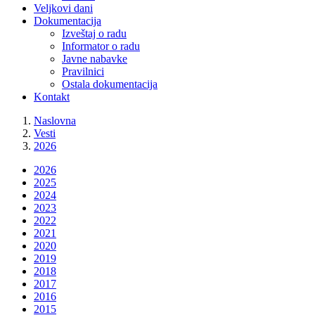
Veljkovi dani
Dokumentacija
Izveštaj o radu
Informator o radu
Javne nabavke
Pravilnici
Ostala dokumentacija
Kontakt
Naslovna
Vesti
2026
2026
2025
2024
2023
2022
2021
2020
2019
2018
2017
2016
2015