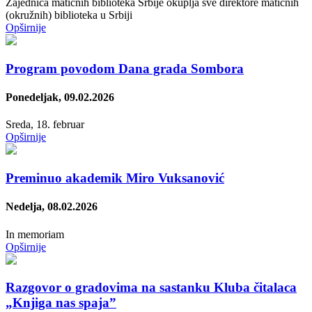
Zajednica matičnih biblioteka Srbije okuplja sve direktore matičnih
(okružnih) biblioteka u Srbiji
Opširnije
Program povodom Dana grada Sombora
Ponedeljak, 09.02.2026
Sreda, 18. februar
Opširnije
Preminuo akademik Miro Vuksanović
Nedelja, 08.02.2026
In memoriam
Opširnije
Razgovor o gradovima na sastanku Kluba čitalaca
„Knjiga nas spaja”