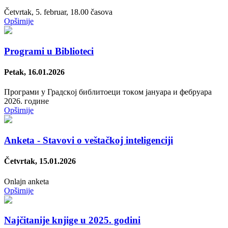
Četvrtak, 5. februar, 18.00 časova
Opširnije
Programi u Biblioteci
Petak, 16.01.2026
Прoгрaми у Грaдскoj библитoeци тoкoм jaнуaрa и фeбруaрa
2026. гoдинe
Opširnije
Anketa - Stavovi o veštačkoj inteligenciji
Četvrtak, 15.01.2026
Onlajn anketa
Opširnije
Najčitanije knjige u 2025. godini