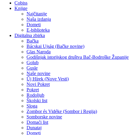
Cobiss
Knjige
Najčitanije
Naša izdanja
Dometi
E-biblioteka
Digitalna zbirka
Bačka
Bácskai Ujság (Bačke novine)
Glas Naroda
Godišnjak istorijskog društva Bač-Bodroške Županije
Golub
Gusle
Naše novine
Űj Hírek (Nove Vesti)
Novi Pokret
Pokret
Rodoljub
Školski list
Sloga
Zombor és Vidéke (Sombor i Regija)
Somborske novine
Domaći list
Dunataj
Dometi