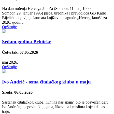
Na dan rođenja Hercega Janoša (Sombor, 11. maj 1909 —
Sombor, 29. januar 1995) pisca, urednika i prevodioca GB Karlo
Bijelicki objavljuje laureata književne nagrade „Herceg Janoš“ za
2026. godinu.
Opširnije
Sedam godina Bebiteke
Četvrtak, 07.05.2026
maj 2026.
Opširnije
Ivo Andrić - tema čitalačkog kluba u maju
Sreda, 06.05.2026
Sastanak čitalačkog kluba „Knjiga nas spaja“ bio je posvećen delu
Ivi Andriću, njegovim knjigama, likovima i mislima koje i danas
traju.