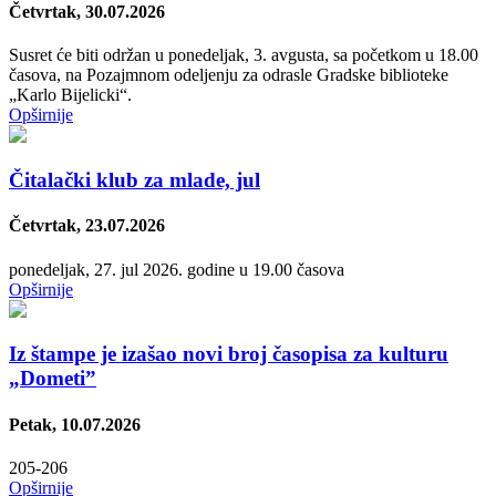
Četvrtak, 30.07.2026
Susret će biti održan u ponedelјak, 3. avgusta, sa početkom u 18.00
časova, na Pozajmnom odelјenju za odrasle Gradske biblioteke
„Karlo Bijelicki“.
Opširnije
Čitalački klub za mlade, jul
Četvrtak, 23.07.2026
ponedeljak, 27. jul 2026. godine u 19.00 časova
Opširnije
Iz štampe je izašao novi broj časopisa za kulturu
„Dometi”
Petak, 10.07.2026
205-206
Opširnije