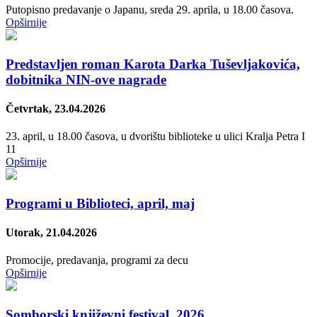
Putopisno predavanje o Japanu, sreda 29. aprila, u 18.00 časova.
Opširnije
Predstavlјen roman Karota Darka Tuševlјakovića,
dobitnika NIN-ove nagrade
Četvrtak, 23.04.2026
23. april, u 18.00 časova, u dvorištu biblioteke u ulici Kralјa Petra I
11
Opširnije
Programi u Biblioteci, april, maj
Utorak, 21.04.2026
Promocije, predavanja, programi za decu
Opširnije
Somborski književni festival, 2026