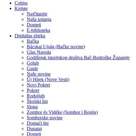
Cobiss
Knjige
Najčitanije
Naša izdanja
Dometi
E-biblioteka
Digitalna zbirka
Bačka
Bácskai Ujság (Bačke novine)
Glas Naroda
Godišnjak istorijskog društva Bač-Bodroške Županije
Golub
Gusle
Naše novine
Űj Hírek (Nove Vesti)
Novi Pokret
Pokret
Rodoljub
Školski list
Sloga
Zombor és Vidéke (Sombor i Regija)
Somborske novine
Domaći list
Dunataj
Dometi