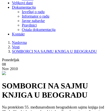
Veljkovi dani
Dokumentacija
Izveštaj o radu
Informator o radu
Javne nabavke
Pravilnici
Ostala dokumentacija
Kontakt
Naslovna
Vesti
SOMBORCI NA SAJMU KNJIGA U BEOGRADU
Ponedeljak
08
Nov 2010
SOMBORCI NA SAJMU
KNJIGA U BEOGRADU
Nа proteklom 55. međunаrodnom beogrаdskom sаjmu knjigа (od