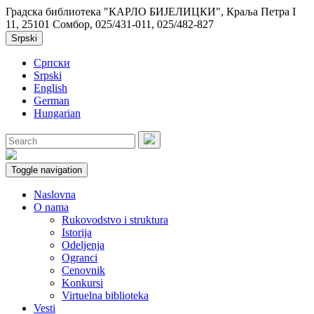
Градска библиотека "КАРЛО БИЈЕЛИЦКИ", Краља Петра I
11, 25101 Сомбор, 025/431-011, 025/482-827
Srpski
Српски
Srpski
English
German
Hungarian
Toggle navigation
Naslovna
O nama
Rukovodstvo i struktura
Istorija
Odeljenja
Ogranci
Cenovnik
Konkursi
Virtuelna biblioteka
Vesti