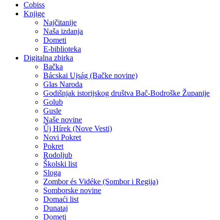
Cobiss
Knjige
Najčitanije
Naša izdanja
Dometi
E-biblioteka
Digitalna zbirka
Bačka
Bácskai Ujság (Bačke novine)
Glas Naroda
Godišnjak istorijskog društva Bač-Bodroške Županije
Golub
Gusle
Naše novine
Űj Hírek (Nove Vesti)
Novi Pokret
Pokret
Rodoljub
Školski list
Sloga
Zombor és Vidéke (Sombor i Regija)
Somborske novine
Domaći list
Dunataj
Dometi