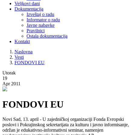
Veljkovi dani
Dokumentacija
Izveštaj o radu
Informator o radu
Javne nabavke
Pravilnici
Ostala dokumentacija
Kontakt
Naslovna
Vesti
FONDOVI EU
Utorak
19
Apr 2011
FONDOVI EU
Novi Sad, 13. april - U zajedničkoj organizaciji Fonda Evropski
poslovi i Pokrajinskog sekretarijata za kulturu i javno informisanje,
održan je edukativno-informativni seminar, namenjen