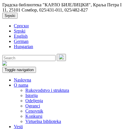
Градска библиотека "КАРЛО БИЈЕЛИЦКИ", Краља Петра I
11, 25101 Сомбор, 025/431-011, 025/482-827
Srpski
Српски
Srpski
English
German
Hungarian
Toggle navigation
Naslovna
O nama
Rukovodstvo i struktura
Istorija
Odeljenja
Ogranci
Cenovnik
Konkursi
Virtuelna biblioteka
Vesti