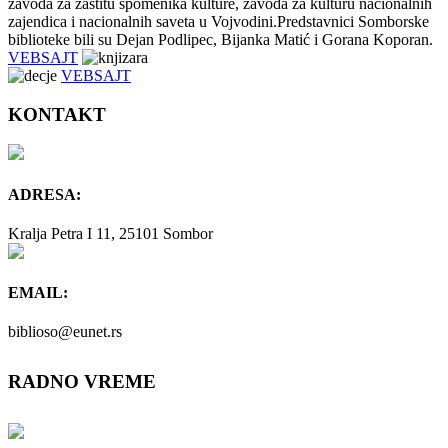
zavoda za zaštitu spomenika kulture, zavoda za kulturu nacionalnih
zajendica i nacionalnih saveta u Vojvodini.Predstavnici Somborske
biblioteke bili su Dejan Podlipec, Bijanka Matić i Gorana Koporan.
VEBSAJT
VEBSAJT
KONTAKT
ADRESA:
Kralja Petra I 11, 25101 Sombor
EMAIL:
biblioso@eunet.rs
RADNO VREME