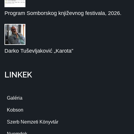
Program Somborskog književnog festivala, 2026.
Darko Tuševljaković „Karota”
LINKEK
Galéria
Kobson
Szerb Nemzeti Könyvtár
Nyomdok