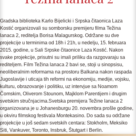
Gradska biblioteka Karlo Bijelicki i Srpska čitaonica Laza
Kostić organizovali su somborsku premijeru filma Težina
lanaca 2, reditelja Borisa Malagurskog. Održane su dve
projekcije u terminima od 18h i 21h, u nedelju, 15. februara
2015. godine, u Sali Srpske čitaonice Laza Kostić. Nakon
svake projekcije, prisutni su imali priliku da razgovaraju sa
rediteljem. Film Težina lanaca 2 bavi se, stoji u sinopsisu,
neoliberalnim reformama na prostoru Balkana nakon raspada
Jugoslavije i uticaja tih reformi na ekonomiju, medije, vojsku,
kulturu, obrazovanje i politiku, uz intervjue sa Noamom
Čomskim, Oliverom Stounom, Majklom Parentijem i drugim
svetskim stručnjacima.Svetska premijera Težine lanaca 2
organizovana je u Johanesburgu 20. novembra prošle godine,
u okviru filmskog festivala Montekasino. Do sada su održane
projekcije u još sedam svetskih centara: Stokholm, Meksiko
Siti, Vankuver, Toronto, Insbruk, Štutgart i Berlin.