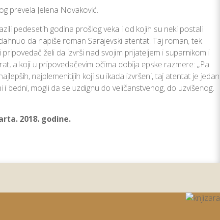
kog prevela Jelena Novaković.
ili pedesetih godina prošlog veka i od kojih su neki postali
 nadahnuo da napiše roman Sarajevski atentat. Taj roman, tek
i pripovedač želi da izvrši nad svojim prijateljem i suparnikom i
 rat, a koji u pripovedačevim očima dobija epske razmere: „Pa
lepših, najplemenitijih koji su ikada izvršeni, taj atentat je jedan
i i bedni, mogli da se uzdignu do veličanstvenog, do uzvišenog.
rta. 2018. godine.