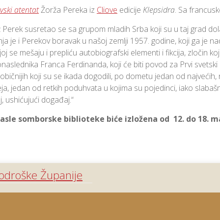
vski atentat
Žorža Pereka iz
Cliove
edicije
Klepsidra
. Sa francus
Perek susretao se sa grupom mladih Srba koji su u taj grad dolaz
ženja je i Perekov boravak u našoj zemlji 1957. godine, koji ga je
 se mešaju i prepliću autobiografski elementi i fikcija, zločin koj
onaslednika Franca Ferdinanda, koji će biti povod za Prvi svetski
bičnijih koji su se ikada dogodili, po dometu jedan od najvećih, naj
a, jedan od retkih poduhvata u kojima su pojedinci, iako slabašn
, ushićujući događaj.“
sle somborske biblioteke biće izložena od 12. do 18. ma
Bodroške Županije