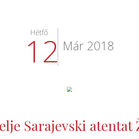
Hétfő
12
Már 2018
elje Sarajevski atentat