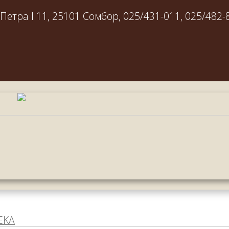
етра I 11, 25101 Сомбор, 025/431-011, 025/482-
EKA