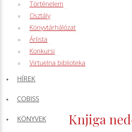
Történelem
Osztály
Könyvtárhálózat
Árlista
Konkursi
Virtuelna biblioteka
HÍREK
COBISS
Knjiga ned
KÖNYVEK