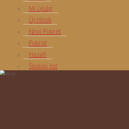
Mi újság
Űj Hírek
Novi Pokret
Pokret
Hazafi
Školski list
Egyetértés
Zombor és Vidéke
Somborske novine
Domaći list
Dunataj