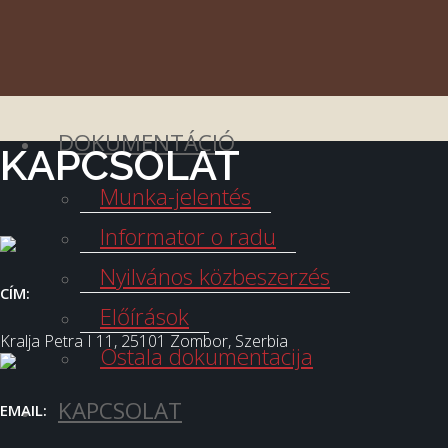
Dometi
VELJKOVI DANI
DOKUMENTÁCIÓ
KAPCSOLAT
Munka-jelentés
Informator o radu
Nyilvános közbeszerzés
CÍM:
Előírások
Kralja Petra I 11, 25101 Zombor, Szerbia
Ostala dokumentacija
KAPCSOLAT
EMAIL: