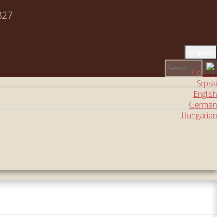
827
Hungarian
Српски
Srpski
English
German
Hungarian