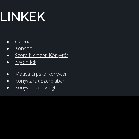
LINKEK
Galéria
Kobson
Szerb Nemzeti Könyvtár
Nyomdok
Matica Srpska Könyvtár
Könyvtárak Szerbiában
Könyvtárak a világban