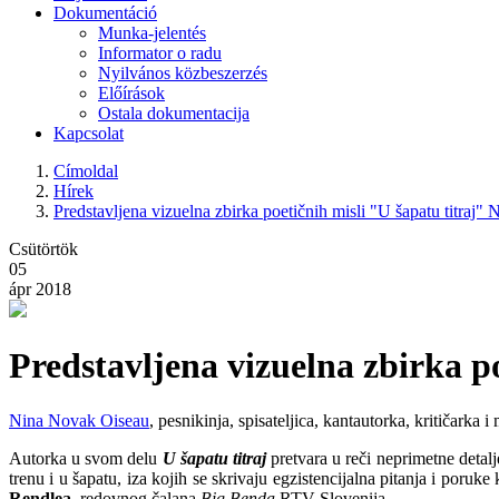
Dokumentáció
Munka-jelentés
Informator o radu
Nyilvános közbeszerzés
Előírások
Ostala dokumentacija
Kapcsolat
Címoldal
Hírek
Predstavljena vizuelna zbirka poetičnih misli "U šapatu titraj
Csütörtök
05
ápr 2018
Predstavljena vizuelna zbirka p
Nina Novak Oiseau
, pesnikinja, spisateljica, kantautorka, kritičarka 
Autorka u svom delu
U šapatu titraj
pretvara u reči neprimetne detalj
trenu i u šapatu, iza kojih se skrivaju egzistencijalna pitanja i poru
Rendlea
, redovnog čalana
Big Benda
RTV Slovenija.