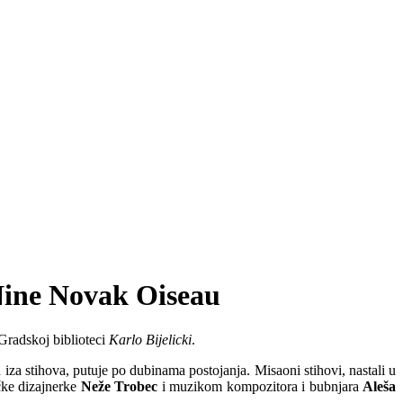
 Nine Novak Oiseau
u Gradskoj biblioteci
Karlo Bijelicki
.
 iza stihova, putuje po dubinama postojanja. Misaoni stihovi, nastali u
ičke dizajnerke
Neže Trobec
i muzikom kompozitora i bubnjara
Aleša