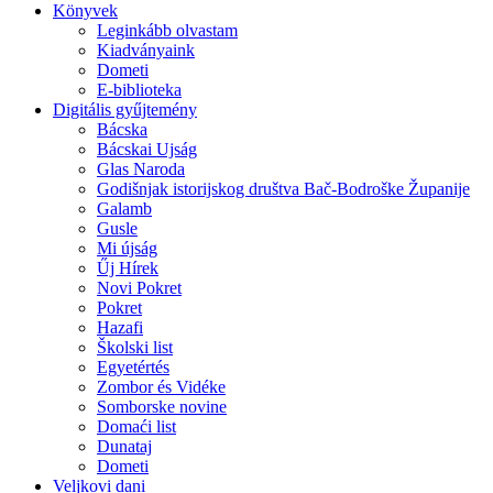
Könyvek
Leginkább olvastam
Kiadványaink
Dometi
E-biblioteka
Digitális gyűjtemény
Bácska
Bácskai Ujság
Glas Naroda
Godišnjak istorijskog društva Bač-Bodroške Županije
Galamb
Gusle
Mi újság
Űj Hírek
Novi Pokret
Pokret
Hazafi
Školski list
Egyetértés
Zombor és Vidéke
Somborske novine
Domaći list
Dunataj
Dometi
Veljkovi dani