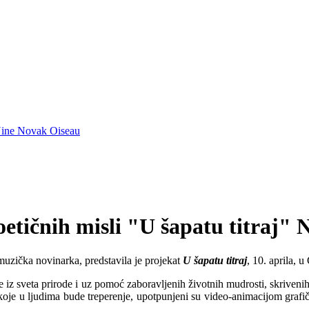
" Nine Novak Oiseau
oetičnih misli "U šapatu titraj"
i muzička novinarka, predstavila je projekat
U šapatu titraj
, 10. aprila, 
e iz sveta prirode i uz pomoć zaboravljenih životnih mudrosti, skrivenih
ke koje u ljudima bude treperenje, upotpunjeni su video-animacijom graf