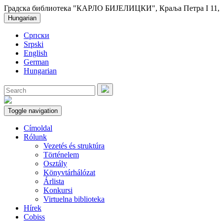
Градска библиотека "КАРЛО БИЈЕЛИЦКИ", Краља Петра I 11, 2
Hungarian
Српски
Srpski
English
German
Hungarian
Toggle navigation
Címoldal
Rólunk
Vezetés és struktúra
Történelem
Osztály
Könyvtárhálózat
Árlista
Konkursi
Virtuelna biblioteka
Hírek
Cobiss