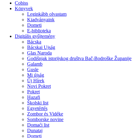
Cobiss
Könyvek
Leginkább olvastam
Kiadványaink
Dometi
E-biblioteka
Digitális gyűjtemény
Bácska
Bácskai Ujság
Glas Naroda
Godišnjak istorijskog društva Bač-Bodroške Županije
Galamb
Gusle
Mi újság
Űj Hírek
Novi Pokret
Pokret
Hazafi
Školski list
Egyetértés
Zombor és Vidéke
Somborske novine
Domaći list
Dunataj
Dometi