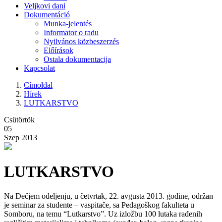
Veljkovi dani
Dokumentáció
Munka-jelentés
Informator o radu
Nyilvános közbeszerzés
Előírások
Ostala dokumentacija
Kapcsolat
Címoldal
Hírek
LUTKARSTVO
Csütörtök
05
Szep 2013
LUTKARSTVO
Na Dečjem odeljenju, u četvrtak, 22. avgusta 2013. godine, održan
je seminar za studente – vaspitače, sa Pedagoškog fakulteta u
Somboru, na temu “Lutkarstvo”. Uz izložbu 100 lutaka rađenih