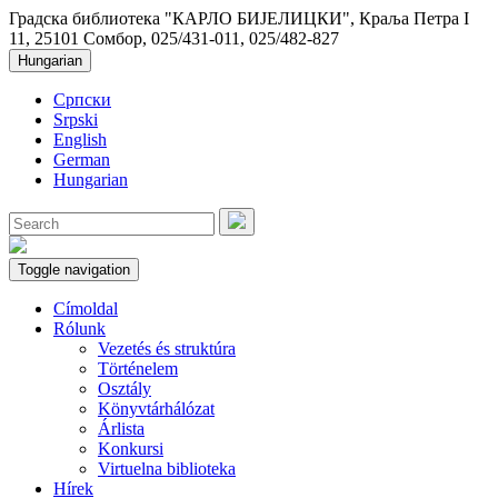
Градска библиотека "КАРЛО БИЈЕЛИЦКИ", Краља Петра I
11, 25101 Сомбор, 025/431-011, 025/482-827
Hungarian
Српски
Srpski
English
German
Hungarian
Toggle navigation
Címoldal
Rólunk
Vezetés és struktúra
Történelem
Osztály
Könyvtárhálózat
Árlista
Konkursi
Virtuelna biblioteka
Hírek