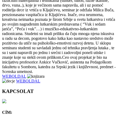
različitim materijalima i tehnikama (sunđer, balon, razne tkanine,
drvo, vuna..), koje je većinom sama napravila, ali i uz pomoć
roditelja dece iz vrtića u Kljajićevu, seminar je održala Milica Buča,
penzionasana vaspitačica iz Kljajićeva. Inače, ova neumorna,
kreativna neimarka poznata je širom Srbije u svetu lutkarstva i vrtića
po svojim nagrađenim lutkarskim predstavama ( “Vuk i sedam
jarića”, “Peća i vuk”…) i muzičko-edukativno-lutkarskim
radionicama. Studetni su imali priliku da čuju mnoga njena iskustva
u radu sa decom, pogotovo kako lutka kao nastavno sredstvo može
pozitivno da utiče na psihološko-emotivni razvoj deteta. U sklopu
seminara studenti su savladali jednu od tehnika pravljenja lutaka , te
su i sami napravili po jednu i srećni i zadovoljni poneli utiske i
znanje koje su stekli ovom prilikom.Ceo ovaj projekat je bio na
inicijativu profesorice Ankice Vučković, asistenta na Pedagoškom
fakultetu u Somboru, katedra za Srpski jezik i književnost, predmet -
Scenska umetnost.
WEBOLDAL
WEBOLDAL
KAPCSOLAT
CÍM: