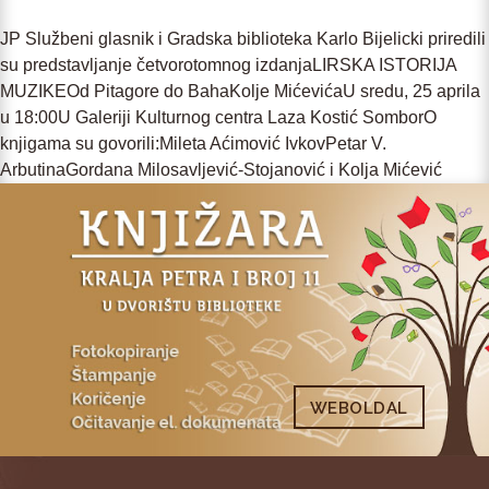
JP Službeni glasnik i Gradska biblioteka Karlo Bijelicki priredili
su predstavljanje četvorotomnog izdanjaLIRSKA ISTORIJA
MUZIKEOd Pitagore do BahaKolje MićevićaU sredu, 25 aprila
u 18:00U Galeriji Kulturnog centra Laza Kostić SomborO
knjigama su govorili:Mileta Aćimović IvkovPetar V.
ArbutinaGordana Milosavljević-Stojanović i Kolja Mićević
WEBOLDAL