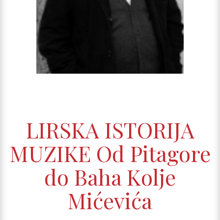
LIRSKA ISTORIJA
MUZIKE Od Pitagore
do Baha Kolje
Mićevića