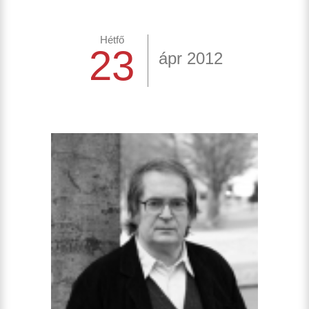
Hétfő
23
ápr 2012