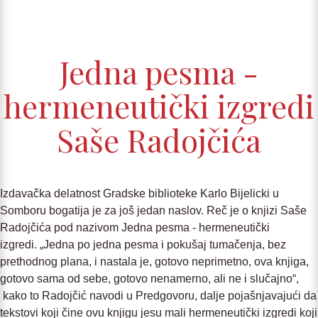
Jedna pesma -
hermeneutički izgredi
Saše Radojčića
Izdavačka delatnost Gradske biblioteke Karlo Bijelicki u
Somboru bogatija je za još jedan naslov. Reč je o knjizi Saše
Radojčića pod nazivom Jedna pesma - hermeneutički
izgredi. „Jedna po jedna pesma i pokušaj tumačenja, bez
prethodnog plana, i nastala je, gotovo neprimetno, ova knjiga,
gotovo sama od sebe, gotovo nenamerno, ali ne i slučajno“,
kako to Radojčić navodi u Predgovoru, dalje pojašnjavajući da
tekstovi koji čine ovu knjigu jesu mali hermeneutički izgredi koji