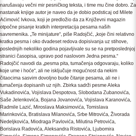
narušavaju večni mir pesničkog teksta, i time mu čine dobro. Za
nastanak knjige autor je naveo da je dobio podsticaj od Milete
Aćimović Ivkova, koji je predložio da za Književni magazin
otpočne pisanje kratkih interpretacija pesama naših
savremenika. „Te minijature“, piše Radojčić, „koje čini relativno
kratka pesma i oko dvadeset redova dopisivanja uz stihove,
poslednjih nekoliko godina pojavljivale su se na pretposlednjoj
stranici časopisa, upravo pod naslovom Jedna pesma.“
Radojčić navodi da „pesma pita, tumačenja odgovaraju, koliko
koje ume i hoće“, ali ne isključuje mogućnost da nekim
čitaocima sasvim dovoljno bude čitanje pesama, ali ne i
tumačenja dopisanih uz njih. Zbirka sadrži pesme Aleka
Vukadinovića, Vojislava Despotova, Slobodana Zubanovića,
Saše Jelenkovića, Bojana Jovanovića, Vojislava Karanovića,
Radmile Lazić, Miroslava Maksimovića, Tomislava
Marinkovića, Bratislava Milanovića, Srbe Mitrovića, Živorada
Nedeljkovića, Miodraga Pavlovića, Milutina Petrovića,
Borislava Radovića, Aleksandra Ristovića, Ljubomira