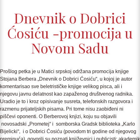
Dnevnik o Dobrici
Ćosiću -promocija u
Novom Sadu
Prošlog petka je u Matici srpskoj održana promocija knjige
Stojana Berbera „Dnevnik o Dobrici Ćosiću“, u kojoj je autor
komentarisao sve beletrističke knjige velikog pisca, ali i
njegovu javnu delatnost kao zapaženog društvenog radnika.
Uradio je to i kroz opisivanje susreta, telefonskih razgovora i
razmenu prijateljskih pisama. Pri tome nisu zaobiđeni ni
piščevi oponenti. O Berberovoj knjizi, koju su objavili
novosadski „Prometej“ i somborska Gradsk biblioteka „Karlo
Bijelicki“, i o Dobrici Ćosiću (povodom tri godine od njegovog
preminuća), govorili su poznati književnici i publicisti: akademik