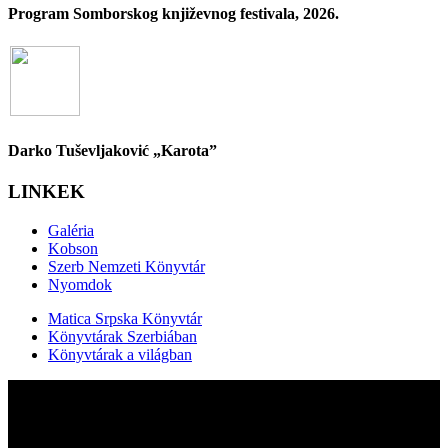
Program Somborskog književnog festivala, 2026.
Darko Tuševljaković „Karota”
LINKEK
Galéria
Kobson
Szerb Nemzeti Könyvtár
Nyomdok
Matica Srpska Könyvtár
Könyvtárak Szerbiában
Könyvtárak a világban