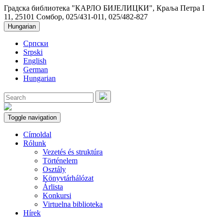
Градска библиотека "КАРЛО БИЈЕЛИЦКИ", Краља Петра I
11, 25101 Сомбор, 025/431-011, 025/482-827
Hungarian
Српски
Srpski
English
German
Hungarian
Toggle navigation
Címoldal
Rólunk
Vezetés és struktúra
Történelem
Osztály
Könyvtárhálózat
Árlista
Konkursi
Virtuelna biblioteka
Hírek