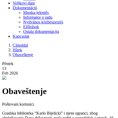
Veljkovi dani
Dokumentáció
Munka-jelentés
Informator o radu
Nyilvános közbeszerzés
Előírások
Ostala dokumentacija
Kapcsolat
Címoldal
Hírek
Obaveštenje
Péntek
13
Feb 2026
Obaveštenje
Poštovani korisnici.
Gradska biblioteka “Karlo Bijelicki” i njeni ogranci, zbog
obeležavanja Dana državnosti, neće raditi u ponedelјak i utorak, 16.