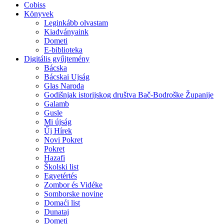
Cobiss
Könyvek
Leginkább olvastam
Kiadványaink
Dometi
E-biblioteka
Digitális gyűjtemény
Bácska
Bácskai Ujság
Glas Naroda
Godišnjak istorijskog društva Bač-Bodroške Županije
Galamb
Gusle
Mi újság
Űj Hírek
Novi Pokret
Pokret
Hazafi
Školski list
Egyetértés
Zombor és Vidéke
Somborske novine
Domaći list
Dunataj
Dometi