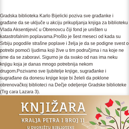
Gradska biblioteka Karlo Bijelicki poziva sve građanke i
građane da se uključe u akciju prikupljanja knjiga za biblioteku
Vlada Aksentijević u Obrenovcu čiji fond je uništen u
katastrofalnim poplavama.Prošlo je šest meseci od kada su
Srbiju pogodile strašne poplave i želja je da se podigne svest o
potrebi pomoći ljudima koji žive u tim područjima i na koje ne
sme da se zaboravi. Sigurno je da svako od nas ima neku
knjigu koja je danas mnogo potrebnija nekom
drugom.Pozivamo sve ljubitelje knjige, sugrađanke i
sugrađane da donesu knjige koje bi želeli da poklone
obrenovačkoj biblioteci na Dečje odeljenje Gradske biblioteke
(Trg cara Lazara 3).