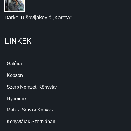
Darko Tuševljaković „Karota”
LINKEK
Galéria
Kobson
Szerb Nemzeti Könyvtár
Nyomdok
Matica Srpska Könyvtár
Könyvtárak Szerbiában