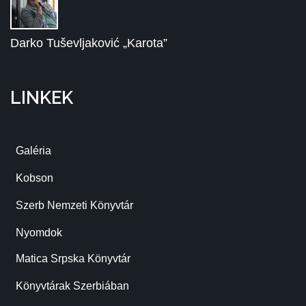
Darko Tuševljaković „Karota”
LINKEK
Galéria
Kobson
Szerb Nemzeti Könyvtár
Nyomdok
Matica Srpska Könyvtár
Könyvtárak Szerbiában