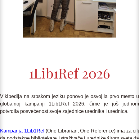
1Lib1Ref 2026
Vikipedija na srpskom jeziku ponovo je osvojila prvo mesto u
globalnoj kampanji 1Lib1Ref 2026, čime je još jednom
potvrdila posvećenost svoje zajednice urednika i urednica.
Kampanja 1Lib1Ref
(One Librarian, One Reference) ima za cilј
da podstakne bibliotekare, istraživače i urednike širom sveta da