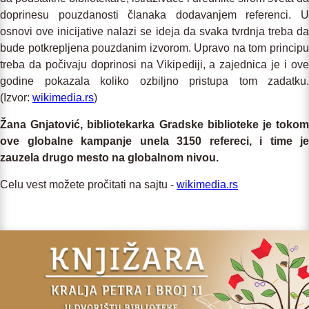
doprinesu pouzdanosti članaka dodavanjem referenci. U
osnovi ove inicijative nalazi se ideja da svaka tvrdnja treba da
bude potkreplјena pouzdanim izvorom. Upravo na tom principu
treba da počivaju doprinosi na Vikipediji, a zajednica je i ove
godine pokazala koliko ozbilјno pristupa tom zadatku.
(Izvor:
wikimedia.rs
)
Žana Gnjatović, bibliotekarka Gradske biblioteke je tokom
ove globalne kampanje unela 3150 refereci, i time je
zauzela drugo mesto na globalnom nivou.
Celu vest možete pročitati na sajtu -
wikimedia.rs