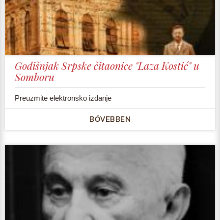
Godišnjak Srpske čitaonice "Laza Kostić" u
Somboru
Preuzmite elektronsko izdanje
BŐVEBBEN