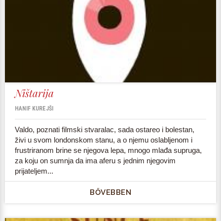
Ništarija
HANIF KUREJŠI
Valdo, poznati filmski stvaralac, sada ostareo i bolestan,
živi u svom londonskom stanu, a o njemu oslabljenom i
frustriranom brine se njegova lepa, mnogo mlađa supruga,
za koju on sumnja da ima aferu s jednim njegovim
prijateljem...
BŐVEBBEN