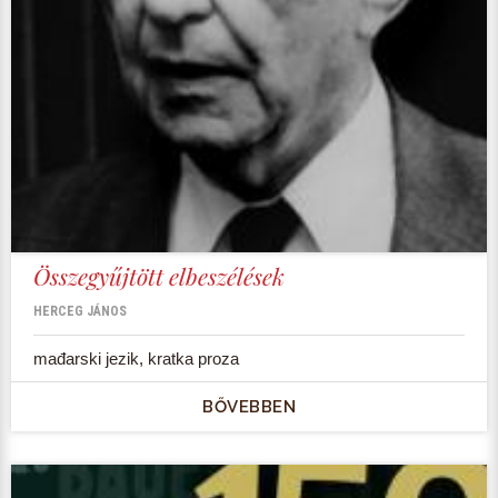
Összegyűjtött elbeszélések
HERCEG JÁNOS
mađarski jezik, kratka proza
BŐVEBBEN