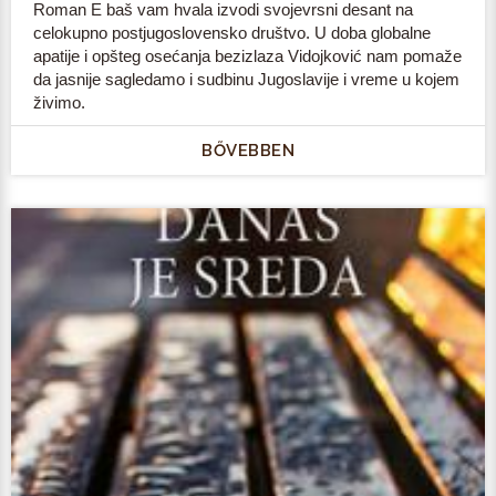
Roman E baš vam hvala izvodi svojevrsni desant na
celokupno postjugoslovensko društvo. U doba globalne
apatije i opšteg osećanja bezizlaza Vidojković nam pomaže
da jasnije sagledamo i sudbinu Jugoslavije i vreme u kojem
živimo.
BŐVEBBEN