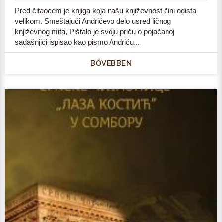
Pred čitaocem je knjiga koja našu književnost čini odista
velikom. Smeštajući Andrićevo delo usred ličnog
književnog mita, Pištalo je svoju priču o pojačanoj
sadašnjici ispisao kao pismo Andriću...
BŐVEBBEN