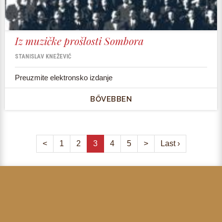
Iz muzičke prošlosti Sombora
STANISLAV KNEŽEVIĆ
Preuzmite elektronsko izdanje
BŐVEBBEN
<
1
2
3
4
5
>
Last ›