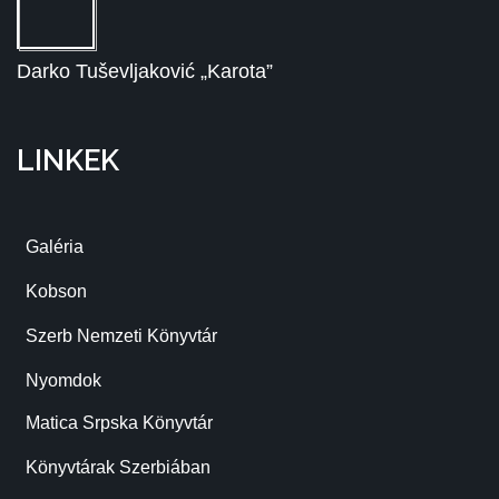
Darko Tuševljaković „Karota”
LINKEK
Galéria
Kobson
Szerb Nemzeti Könyvtár
Nyomdok
Matica Srpska Könyvtár
Könyvtárak Szerbiában