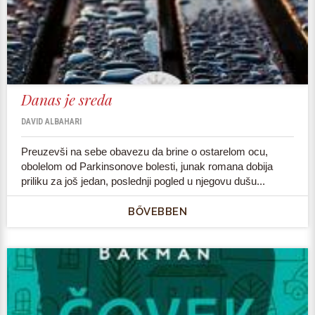
Danas je sreda
DAVID ALBAHARI
Preuzevši na sebe obavezu da brine o ostarelom ocu,
obolelom od Parkinsonove bolesti, junak romana dobija
priliku za još jedan, poslednji pogled u njegovu dušu...
BŐVEBBEN