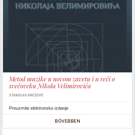
Metod muzike u novom zavetu i u reči o
svečoveku Nikola Velimirovića
STANISLAV KNEŽEVIĆ
Preuzmite elektronsko izdanje
BŐVEBBEN