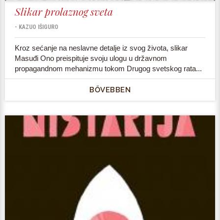
Slikar prolaznog sveta
- KAZUO IŠIGURO
Kroz sećanje na neslavne detalje iz svog života, slikar
Masuđi Ono preispituje svoju ulogu u državnom
propagandnom mehanizmu tokom Drugog svetskog rata...
BŐVEBBEN